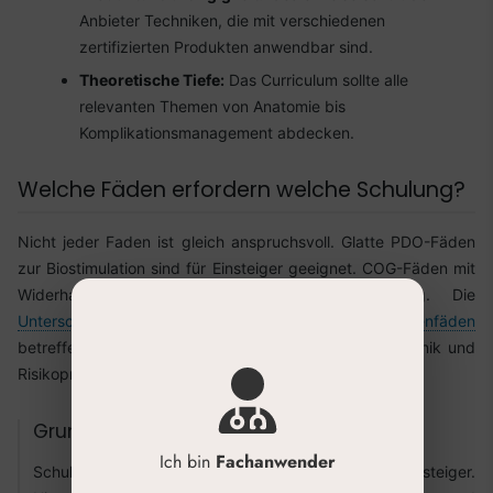
Anbieter Techniken, die mit verschiedenen
zertifizierten Produkten anwendbar sind.
Theoretische Tiefe:
Das Curriculum sollte alle
relevanten Themen von Anatomie bis
Komplikationsmanagement abdecken.
Welche Fäden erfordern welche Schulung?
Nicht jeder Faden ist gleich anspruchsvoll. Glatte PDO-Fäden
zur Biostimulation sind für Einsteiger geeignet. COG-Fäden mit
Widerhaken verlangen deutlich mehr Erfahrung. Die
Unterschiede zwischen glatten Fäden und Widerhakenfäden
betreffen nicht nur die Wirkweise, sondern auch Technik und
Risikoprofil. Worauf sollte man achten?
Grundlagen-Schulung für glatte Fäden
Ich bin
Fachanwender
Schulungen für glatte Fäden richten sich meist an Einsteiger.