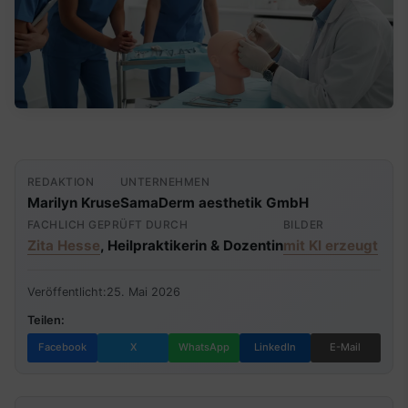
REDAKTION
UNTERNEHMEN
Marilyn Kruse
SamaDerm aesthetik GmbH
FACHLICH GEPRÜFT DURCH
BILDER
Zita Hesse
, Heilpraktikerin & Dozentin
mit KI erzeugt
Veröffentlicht:
25. Mai 2026
Teilen:
Facebook
X
WhatsApp
LinkedIn
E-Mail