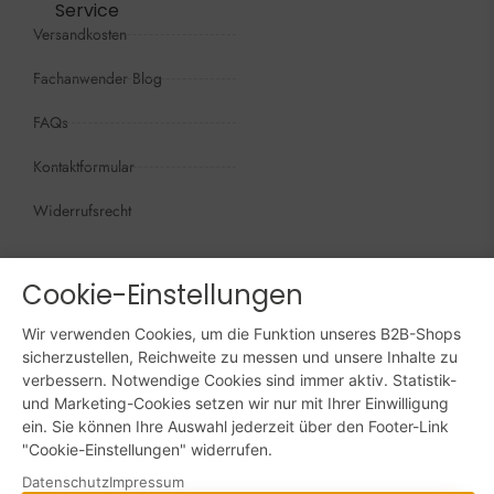
Service
Versandkosten
Fachanwender Blog
FAQs
Kontaktformular
Widerrufsrecht
Öffnungszeiten
Wir sind persönlich, für Sie da:
Cookie-Einstellungen
Mo - Do: 09:00 - 16:00 Uhr
Wir verwenden Cookies, um die Funktion unseres B2B-Shops
Fr: 09:00 - 15:00 Uhr
sicherzustellen, Reichweite zu messen und unsere Inhalte zu
verbessern. Notwendige Cookies sind immer aktiv. Statistik-
Sa + So: geschlossen
und Marketing-Cookies setzen wir nur mit Ihrer Einwilligung
ein. Sie können Ihre Auswahl jederzeit über den Footer-Link
Online bestellen: 24/7
"Cookie-Einstellungen" widerrufen.
Datenschutz
Impressum