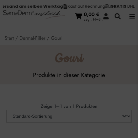
ersand am selben Werktag
Kauf auf Rechnung
GRATIS
DHL Ve
0,00
€
zzgl. MwSt.
Start
/
Dermal-Filler
/ Gouri
Gouri
Produkte in dieser Kategorie
Zeige 1–1 von 1 Produkten