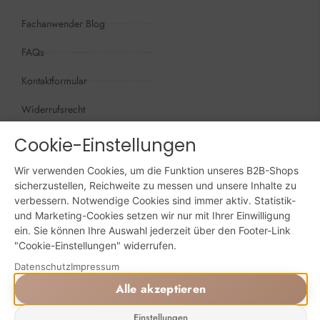
Fachanwender Blog
FAQs
Kontaktformular
Widerrufsrecht
Öffnungszeiten
Cookie-Einstellungen
Wir sind persönlich, für Sie da:
Mo - Do: 09:00 - 16:00 Uhr
Wir verwenden Cookies, um die Funktion unseres B2B-Shops
sicherzustellen, Reichweite zu messen und unsere Inhalte zu
verbessern. Notwendige Cookies sind immer aktiv. Statistik-
Fr: 09:00 - 15:00 Uhr
und Marketing-Cookies setzen wir nur mit Ihrer Einwilligung
ein. Sie können Ihre Auswahl jederzeit über den Footer-Link
Sa + So: geschlossen
"Cookie-Einstellungen" widerrufen.
Online bestellen: 24/7
Datenschutz
Impressum
Alle akzeptieren
Powered by Digital Solutions NF
Einstellungen