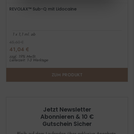
REVOLAX™ Sub-Q mit Lidocaine
1 x 1,1 ml. ab
45,60
€
41,04
€
zzgl. 19% MwSt.
Lieferzeit: 1-3 Werktage
ZUM PRODUKT
Jetzt Newsletter
Abonnieren & 10 €
Gutschein Sicher
Bleib auf dem Laufenden über exklusive Angebote,