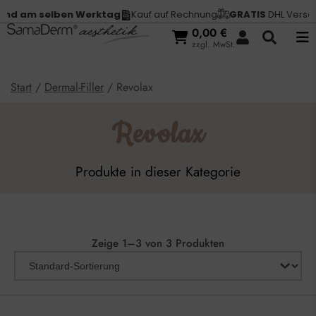
d am selben Werktag
Kauf auf Rechnung
GRATIS
DHL Versand 
0,00
€
zzgl. MwSt.
Start
/
Dermal-Filler
/ Revolax
Revolax
Produkte in dieser Kategorie
Zeige 1–3 von 3 Produkten