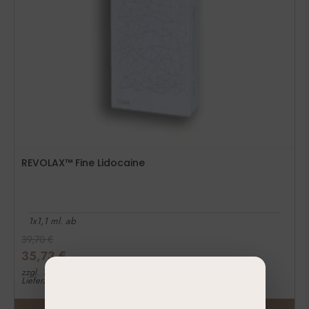
REVOLAX™ Fine Lidocaine
1x1,1 ml. ab
39,70
€
35,73
€
zzgl. 19% MwSt.
Lieferzeit: 1-3 Werktage