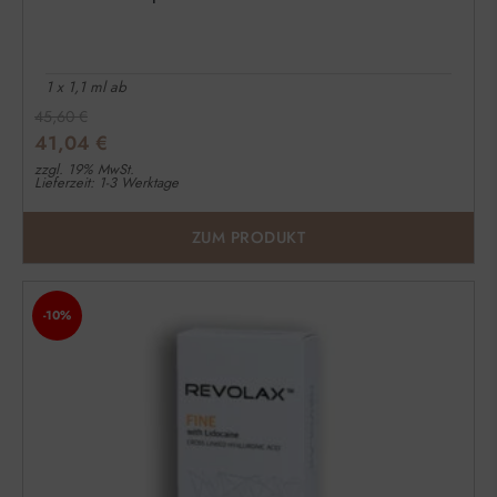
1 x 1,1 ml ab
45,60
€
41,04
€
zzgl. 19% MwSt.
Lieferzeit: 1-3 Werktage
ZUM PRODUKT
-10%