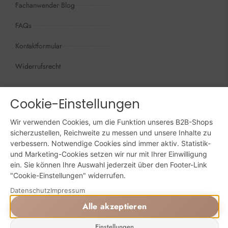
Fachanwender Blog
FAQs
Kontaktformular
Widerrufsrecht
Öffnungszeiten
Wir sind persönlich, für Sie da:
Cookie-Einstellungen
Mo - Do: 09:00 - 16:00 Uhr
Wir verwenden Cookies, um die Funktion unseres B2B-Shops
Fr: 09:00 - 15:00 Uhr
sicherzustellen, Reichweite zu messen und unsere Inhalte zu
verbessern. Notwendige Cookies sind immer aktiv. Statistik-
Sa + So: geschlossen
und Marketing-Cookies setzen wir nur mit Ihrer Einwilligung
ein. Sie können Ihre Auswahl jederzeit über den Footer-Link
Online bestellen: 24/7
"Cookie-Einstellungen" widerrufen.
Datenschutz
Impressum
Alle akzeptieren
Powered by Digital Solutions NF
AGB
Impressum
Datenschutz
Einstellungen