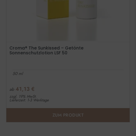
Croma® The Sunkissed – Getönte
Sonnenschutzlotion LSF 50
50 ml
41,13
€
ab
zzgl. 19% MwSt.
Lieferzeit: 1-3 Werktage
ZUM PRODUKT