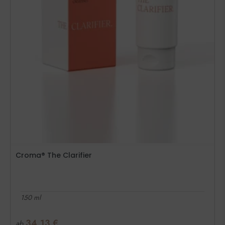
Croma® The Clarifier
150 ml
34,13
€
ab