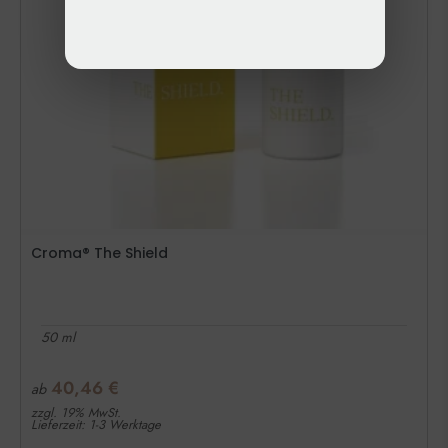
Croma® The Shield
50 ml
40,46
€
ab
zzgl. 19% MwSt.
Lieferzeit: 1-3 Werktage