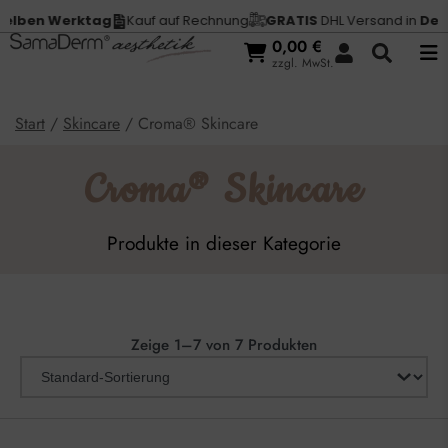
n Werktag
Kauf auf Rechnung
GRATIS
DHL Versand in
Deutschl
0,00
€
zzgl. MwSt.
Start
/
Skincare
/ Croma® Skincare
Croma® Skincare
Produkte in dieser Kategorie
Zeige 1–7 von 7 Produkten