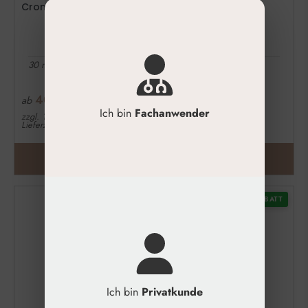
Croma® The Glow Vitamin C-Komplex-Serum
30 ml
40,46
€
ab
Ich bin
Fachanwender
zzgl. 19% MwSt.
Lieferzeit: 1-3 Werktage
ZUM PRODUKT
STAFFEL RABATT
Ich bin
Privatkunde