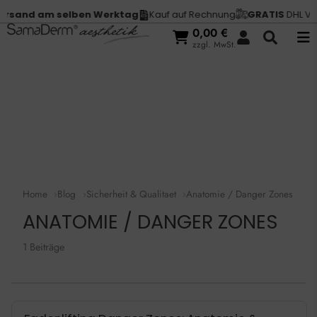
rsand am selben Werktag
Kauf auf Rechnung
GRATIS
DHL Vers
0,00
€
zzgl. MwSt.
Home
Blog
Sicherheit & Qualitaet
Anatomie / Danger Zones
ANATOMIE / DANGER ZONES
1 Beiträge