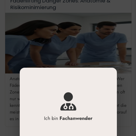
Fadenlifting Danger Zones: Anatomie &
Risikominimierung
Anatomie Fadenlifting Danger Zones: Sicher behandeln Wer
Fäden setzt, muss wissen, was darunter liegt. Die kritischen
Zonen im Gesicht – Nerven, Gefäße, Drüsen – verlaufen oft
nur wenige Millimeter unter der Haut. Wer ihre Position
kennt und die Implantationsebene sicher wählt, vermeidet die
meisten Komplikationen. Dieser Leitfaden zeigt Ihnen, worauf
Ich bin
Fachanwender
es in der Praxis ankommt. […]