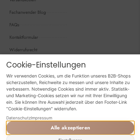
Fachanwender Blog
FAQs
Kontaktformular
Widerrufsrecht
Öffnungszeiten
Cookie-Einstellungen
Wir sind persönlich, für Sie da:
Wir verwenden Cookies, um die Funktion unseres B2B-Shops
Mo - Do: 09:00 - 16:00 Uhr
sicherzustellen, Reichweite zu messen und unsere Inhalte zu
verbessern. Notwendige Cookies sind immer aktiv. Statistik-
Fr: 09:00 - 15:00 Uhr
und Marketing-Cookies setzen wir nur mit Ihrer Einwilligung
ein. Sie können Ihre Auswahl jederzeit über den Footer-Link
Sa + So: geschlossen
"Cookie-Einstellungen" widerrufen.
Online bestellen: 24/7
Datenschutz
Impressum
Alle akzeptieren
Powered by Digital Solutions NF