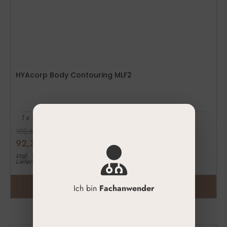
HYAcorp Body Contouring MLF2
1 x 10 ml.
102,60
€
92,34
€
zzgl. 19% MwSt.
Lieferzeit: 1-3 Werktage
ZUM PRODUKT
Ich bin
Fachanwender