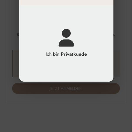
Jetzt Newsletter
Abonnieren & 10 €
Gutschein Sicher
Bleib auf dem Laufenden über exklusive Angebote,
neue Produkte und Pflegetipps.
Ich bin
Privatkunde
Nur für kurze Zeit.
Gilt ab einem Einkaufswert von 99€.
JETZT ANMELDEN