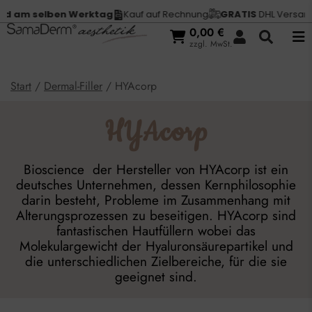
 am selben Werktag
Kauf auf Rechnung
GRATIS
DHL Versand 
0,00
€
zzgl. MwSt.
Start
/
Dermal-Filler
/ HYAcorp
HYAcorp
Bioscience der Hersteller von HYAcorp ist ein
deutsches Unternehmen, dessen Kernphilosophie
darin besteht, Probleme im Zusammenhang mit
Alterungsprozessen zu beseitigen. HYAcorp sind
fantastischen Hautfüllern wobei das
Molekulargewicht der Hyaluronsäurepartikel und
die unterschiedlichen Zielbereiche, für die sie
geeignet sind.