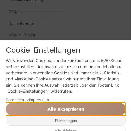
FAQs
Kontaktformular
Widerrufsrecht
Öffnungszeiten
Cookie-Einstellungen
Wir sind persönlich, für Sie da:
Mo - Do: 09:00 - 16:00 Uhr
Wir verwenden Cookies, um die Funktion unseres B2B-Shops
sicherzustellen, Reichweite zu messen und unsere Inhalte zu
Fr: 09:00 - 15:00 Uhr
verbessern. Notwendige Cookies sind immer aktiv. Statistik-
und Marketing-Cookies setzen wir nur mit Ihrer Einwilligung
Sa + So: geschlossen
ein. Sie können Ihre Auswahl jederzeit über den Footer-Link
"Cookie-Einstellungen" widerrufen.
Online bestellen: 24/7
Datenschutz
Impressum
Alle akzeptieren
Powered by Digital Solutions NF
Einstellungen
AGB
Impressum
Datenschutz
Alle ablehnen