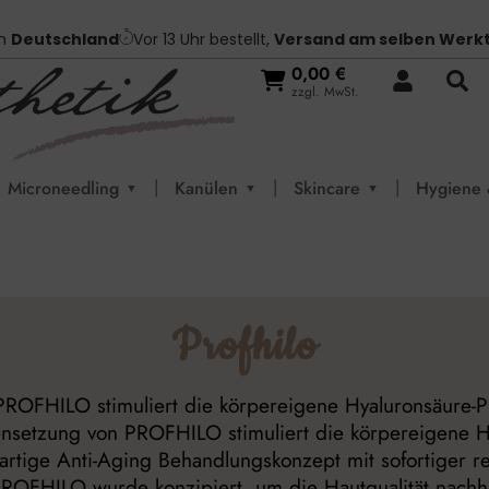
in
Deutschland
Vor 13 Uhr bestellt,
Versand am selben Werk
0,00
€
zzgl. MwSt.
|
|
|
Microneedling
Kanülen
Skincare
Hygiene 
▼
▼
▼
Profhilo
OFHILO stimuliert die körpereigene Hyaluronsäure-Pro
nsetzung von PROFHILO stimuliert die körpereigene Hy
gartige Anti-Aging Behandlungskonzept mit sofortiger 
 PROFHILO wurde konzipiert, um die Hautqualität nachha