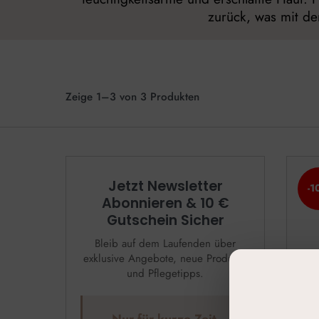
zurück, was mit de
Zeige 1–3 von 3 Produkten
Jetzt Newsletter
-1
Abonnieren & 10 €
Gutschein Sicher
Bleib auf dem Laufenden über
exklusive Angebote, neue Produkte
und Pflegetipps.
Prof
Nur für kurze Zeit.