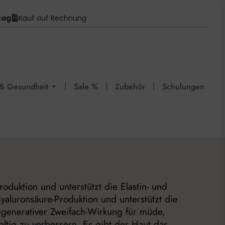
tag
Kauf auf Rechnung
|
|
|
& Gesundheit
Sale %
Zubehör
Schulungen
▼
duktion und unterstützt die Elastin- und
aluronsäure-Produktion und unterstützt die
regenerativer Zweifach-Wirkung für müde,
ltig zu verbessern. Es gibt der Haut das