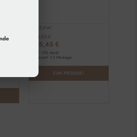
ative
1 x 2,0 ml
183,83
€
unde
165,45
€
zzgl. 19% MwSt.
Lieferzeit: 1-3 Werktage
ZUM PRODUKT