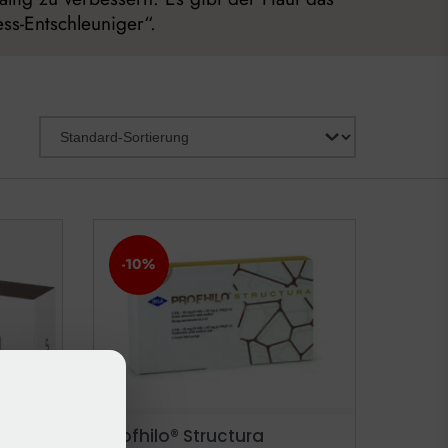
ss-Entschleuniger“.
-10%
Profhilo® Structura