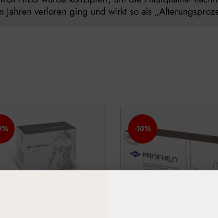
n Jahren verloren ging und wirkt so als „Alterungsproze
0%
-10%
hilo Body Kit (2 x 3 ml)