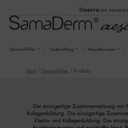
GRATIS
DHL Versand 
|
|
|
Dermal-Filler
Fadenlifting
Mesotherapie
▼
▼
▼
Start
/
Dermal-Filler
/ Profhilo
Die einzigartige Zusammensetzung von PR
Kollagenbildung. Die einzigartige Zusamme
Elastin- und Kollagenbildung. Das einzi
feuchtigkeitsarme und erschlaffte Haut.