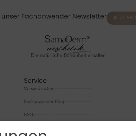
, unser Fachanwender Newsletter
JETZT AB
Die natürliche Schönheit erhalten
Service
Versandkosten
Wir sind per
Mo - Do: 09
Fachanwender Blog
Fr: 09:00 - 
FAQs
Sa + So: ges
Kontaktformular