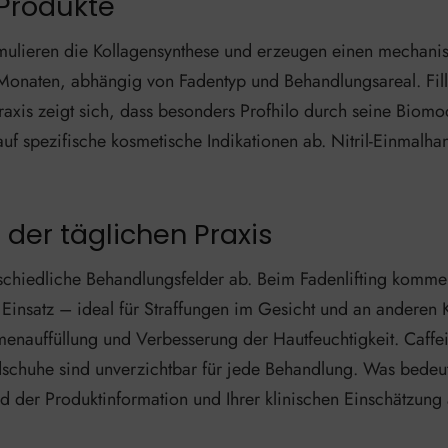
-Produkte
ulieren die Kollagensynthese und erzeugen einen mechanisch
Monaten, abhängig von Fadentyp und Behandlungsareal. Fille
xis zeigt sich, dass besonders Profhilo durch seine Biomod
f spezifische kosmetische Indikationen ab. Nitril-Einmalh
der täglichen Praxis
schiedliche Behandlungsfelder ab. Beim Fadenlifting kom
nsatz – ideal für Straffungen im Gesicht und an anderen Kö
lumenauffüllung und Verbesserung der Hautfeuchtigkeit. Caf
dschuhe sind unverzichtbar für jede Behandlung. Was bedeute
d der Produktinformation und Ihrer klinischen Einschätzung 