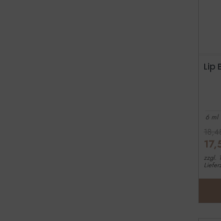
Lip 
6 ml
18,
17
zzgl.
Liefer