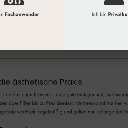
 19% MwSt.
zeit: 1-3 Werktage
bin
Fachanwender
Ich bin
Privatk
ZUM PRODUKT
die ästhetische Praxis
 zu reduzierten Preisen – eine gute Gelegenheit, hochwertig
en über Filler bis zu Praxisbedarf. Vertreten sind Marken 
gebote wechseln regelmäßig und gelten nur, solange der Vor