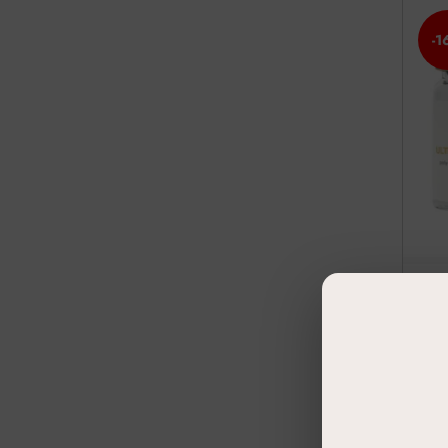
-1
Ultr
Kol
100 m
251
21