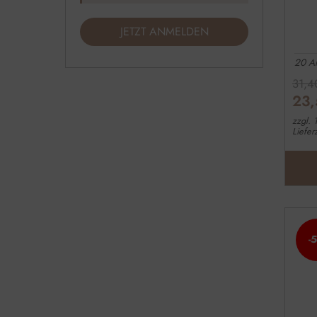
JETZT ANMELDEN
20 Am
31,
23
zzgl.
Liefer
-