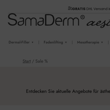
GRATIS
DHL Versand 
Dermal-Filler
|
Fadenlifting
|
Mesotherapie
|
▼
▼
▼
Start
/ Sale %
Entdecken Sie aktuelle Angebote für ästhe