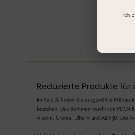
zzgl.
Liefer
Ich 
Reduzierte Produkte für 
Im Sale % finden Sie ausgewählte Präparate
beziehen. Das Sortiment reicht von PDO-Fäd
Aliaxin, Croma, Ultra V und AEVIJU. Die An