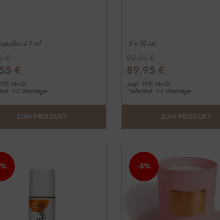
pullen á 1 ml
5 x 10 ml.
40
€
99,95
€
,55
€
89,95
€
 19% MwSt.
zzgl. 19% MwSt.
zeit: 1-3 Werktage
Lieferzeit: 1-3 Werktage
ZUM PRODUKT
ZUM PRODUKT
5%
-5%