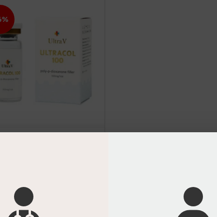
6%
a V® UltraCol 100 | PDO-
lagen Booster
g. / 1 Vial
,26
€
0,04
€