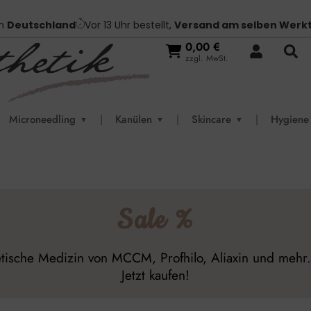
in
Deutschland
Vor 13 Uhr bestellt,
Versand am selben Werk
0,00
€
zzgl. MwSt.
Microneedling
|
Kanülen
|
Skincare
|
Hygiene
▼
▼
▼
Sale %
tische Medizin von MCCM, Profhilo, Aliaxin und mehr. 
Jetzt kaufen!