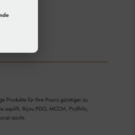
unde
e Produkte für Ihre Praxis günstiger zu
wie aqulift, Bijou PDO, MCCM, Profhilo,
rat reicht.