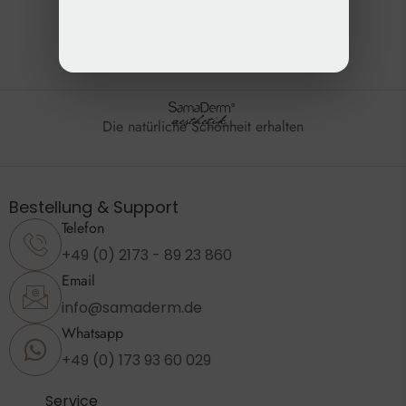
Die natürliche Schönheit erhalten
Bestellung & Support
Telefon
+49 (0) 2173 - 89 23 860
Email
info@samaderm.de
Whatsapp
+49 (0) 173 93 60 029
Service