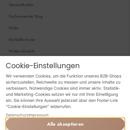
Versandkosten
Fachanwender Blog
FAQs
Kontaktformular
Widerrufsrecht
Öffnungszeiten
Cookie-Einstellungen
Wir sind persönlich, für Sie da:
Mo - Do: 09:00 - 16:00 Uhr
Wir verwenden Cookies, um die Funktion unseres B2B-Shops
sicherzustellen, Reichweite zu messen und unsere Inhalte zu
Fr: 09:00 - 15:00 Uhr
verbessern. Notwendige Cookies sind immer aktiv. Statistik-
und Marketing-Cookies setzen wir nur mit Ihrer Einwilligung
ein. Sie können Ihre Auswahl jederzeit über den Footer-Link
Sa + So: geschlossen
"Cookie-Einstellungen" widerrufen.
Online bestellen: 24/7
Datenschutz
Impressum
Alle akzeptieren