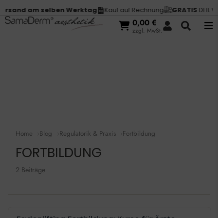
rsand am selben Werktag
Kauf auf Rechnung
GRATIS
DHL Vers
0,00
€
zzgl. MwSt.
Home
Blog
Regulatorik & Praxis
Fortbildung
FORTBILDUNG
2 Beiträge