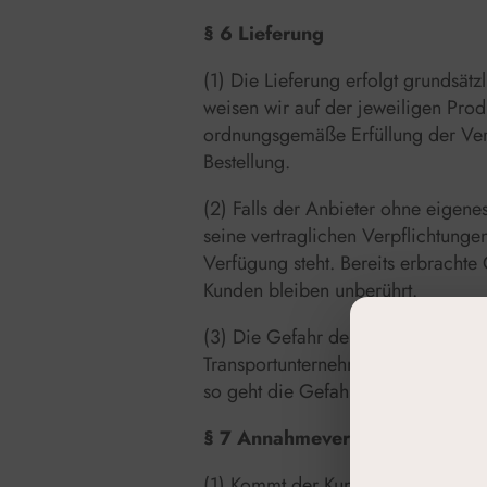
§ 6 Lieferung
(1) Die Lieferung erfolgt grundsä
weisen wir auf der jeweiligen Prod
ordnungsgemäße Erfüllung der Ver
Bestellung.
(2) Falls der Anbieter ohne eigenes
seine vertraglichen Verpflichtungen
Verfügung steht. Bereits erbrachte
Kunden bleiben unberührt.
(3) Die Gefahr der Verschlechteru
Transportunternehmen auf den Best
so geht die Gefahr am Tage der Mit
§ 7 Annahmeverzug
(1) Kommt der Kunde in Annahmeverz