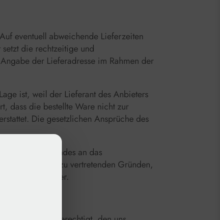
Auf eventuell abweichende Lieferzeiten
setzt die rechtzeitige und
e Angabe der Lieferadresse im Rahmen der
age ist, weil der Lieferant des Anbieters
t, dass die bestellte Ware nicht zur
rstattet. Die gesetzlichen Ansprüche des
s Liefergegenstandes an das
us vom Besteller zu vertretenden Gründen,
den Besteller über.
n, so sind wir berechtigt, den uns