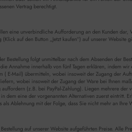
ossenen Vertrag berechtigt.
ellen eine unverbindliche Aufforderung an den Kunden dar, 
(Klick auf den Button „Jetzt kaufen“) auf unserer Website 
er Bestellung folgt unmittelbar nach dem Absenden der Beste
ie Annahme innerhalb von fünf Tagen erklären, indem wir ei
rm ( E-Mail) übermitteln, wobei insoweit der Zugang der Auf
 liefern, wobei insoweit der Zugang der Ware bei Ihnen maß
 auffordern (z.B. bei PayPal-Zahlung). Liegen mehrere der 
 in dem eine der vorgenannten Alternativen zuerst eintritt. 
ies als Ablehnung mit der Folge, dass Sie nicht mehr an Ihre
 Bestellung auf unserer Website aufgeführten Preise. Alle Pre