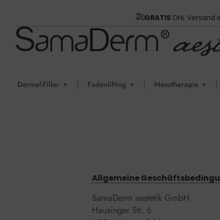
AGB
GRATIS
DHL Versand 
Dermal-Filler
|
Fadenlifting
|
Mesotherapie
|
▼
▼
▼
Allgemeine Geschäftsbedingu
SamaDerm aestetik GmbH
Hausinger Str. 6