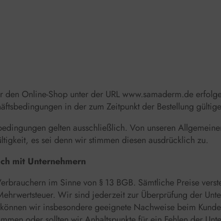
für den Online-Shop unter der URL www.samaderm.de erfolge
tsbedingungen in der zum Zeitpunkt der Bestellung gültig
bedingungen gelten ausschließlich. Von unseren Allgemei
tigkeit, es sei denn wir stimmen diesen ausdrücklich zu.
lich mit Unternehmern
Verbrauchern im Sinne von § 13 BGB. Sämtliche Preise verst
Mehrwertsteuer. Wir sind jederzeit zur Überprüfung der Unt
u können wir insbesondere geeignete Nachweise beim Kunden
mmen oder sollten wir Anhaltspunkte für ein Fehlen der Un