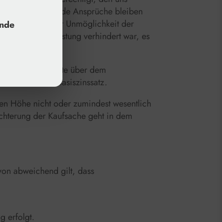
ngen. Weitergehende Ansprüche bleiben
n Umstand, der zur Unmöglichkeit der
unde
 angebotenen Leistung verhindert war, es
 fünf Prozentpunkte über dem
unkte über dem Basiszinssatz.
ten Höhe nicht oder zumindest wesentlich
lechterung der Kaufsache geht in dem
rvon abweichend gilt, dass
 erfolgt.