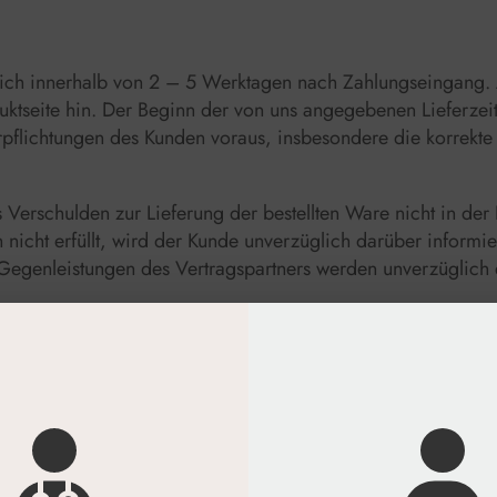
tzlich innerhalb von 2 – 5 Werktagen nach Zahlungseingang. 
uktseite hin. Der Beginn der von uns angegebenen Lieferzeit 
pflichtungen des Kunden voraus, insbesondere die korrekt
 Verschulden zur Lieferung der bestellten Ware nicht in der L
 nicht erfüllt, wird der Kunde unverzüglich darüber informier
 Gegenleistungen des Vertragspartners werden unverzüglich e
ng oder des Untergangs der Ware geht mit der Übergabe de
eller über. Verzögert sich die Übergabe oder Versendung a
teilung der Versandbereitschaft des Liefergegenstandes auf 
ug oder verletzt er schuldhaft sonstige Mitwirkungspflichte