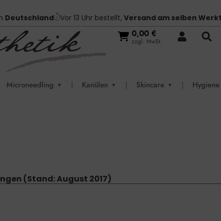
in
Deutschland
Vor 13 Uhr bestellt,
Versand am selben Werk
0,00
€
zzgl. MwSt.
Microneedling
|
Kanülen
|
Skincare
|
Hygiene
▼
▼
▼
ngen (Stand: August 2017)