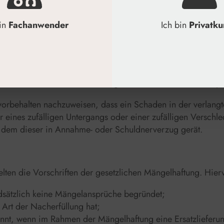
inschließlich etwaiger Mehraufwendungen ersetzt zu verla
n der Kunde sein Widerrufsrecht wirksam ausübt, wenn er de
bin
Fachanwender
Ich bin
Privatk
ertreten hat oder wenn er vorübergehend an der Annahme der
e Leistung eine angemessene Zeit vorher angekündigt hatte.
 Verzugs zu verzinsen. Der Verzugszinssatz beträgt per anno
n zwischen Unternehmern beträgt der Zinssatz acht Prozentp
 vorbehalten nachzuweisen, dass ein Schaden in der verlang
hr eines zufälligen Untergangs oder einer zufälligen Versch
in dem dieser in Annahme- oder Schuldnerverzug gerät.
gelten die Vorschriften der gesetzlichen Mängelhaftung. Hie
dsätzlich keine Mängelansprüche begründet;
 Art der Nacherfüllung hat;
innt, wenn im Rahmen der Mängelhaftung eine Ersatzlieferung