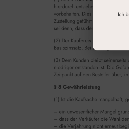
hierdurch entstehenden Schaden e
vorbehalten. Dies gilt nicht, wen
Ich 
Zustellung geführt hat, nicht zu v
sei denn, dass der Anbieter ihm di
(2) Der Kaufpreis ist während des
Basiszinssatz. Bei Rechtsgeschäfte
(3) Dem Kunden bleibt seinerseits
niedriger entstanden ist. Die Gefa
Zeitpunkt auf den Besteller über, 
§ 8 Gewährleistung
(1) Ist die Kaufsache mangelhaft, 
– ein unwesentlicher Mangel grun
– dass der Verkäufer die Wahl der
– die Verjährung nicht erneut beg