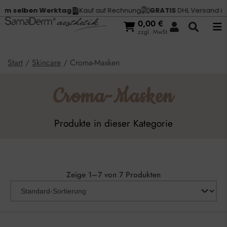
elben Werktag
Kauf auf Rechnung
GRATIS
DHL Versand in
Deut
0,00
€
zzgl. MwSt.
Start
/
Skincare
/ Croma-Masken
Croma-Masken
Produkte in dieser Kategorie
Zeige 1–7 von 7 Produkten