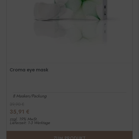
Croma eye mask
8 Masken/Packung
39,90
€
35,91
€
zzgl. 19% MwSt.
Lieferzeit: 1-3 Werktage
ZUM PRODUKT