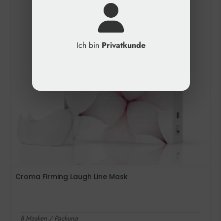
Ich bin
Privatkunde
Croma Firming Laugh Line Mask
8 Masken / Packung