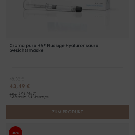
Croma pure HA® Flüssige Hyaluronsäure
Gesichtsmaske
48,32
€
43,49
€
zzgl. 19% MwSt.
Lieferzeit: 1-3 Werktage
ZUM PRODUKT
-10%