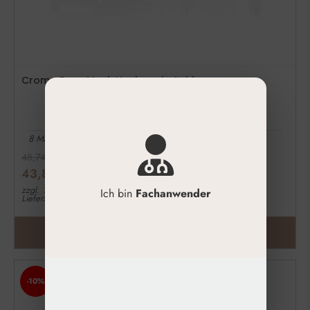
Croma Face Mask Hyaluronic Acid
8 Masken/Packung
48,74
€
43,87
€
zzgl. 19% MwSt.
Ich bin
Fachanwender
Lieferzeit: 1-3 Werktage
ZUM PRODUKT
-10%