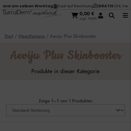
and am selben Werktag
Kauf auf Rechnung
GRATIS
DHL Versan
0,00
€
zzgl. MwSt.
Start
/
Mesotherapie
/ Aeviju Plus Skinbooster
Aeviju Plus Skinbooster
Produkte in dieser Kategorie
Zeige 1–1 von 1 Produkten