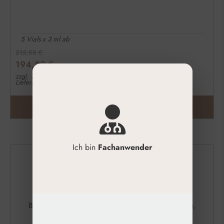
5 Vials x 3 ml ab
215,88
€
194,29
€
zzgl. 19% MwSt.
Lieferzeit: 1-3 Werktage
ZUM PRODUKT
Ich bin
Fachanwender
Jetzt Newsletter
Abonnieren & 10 €
Gutschein Sicher
Bleib auf dem Laufenden über exklusive Angebote,
neue Produkte und Pflegetipps.