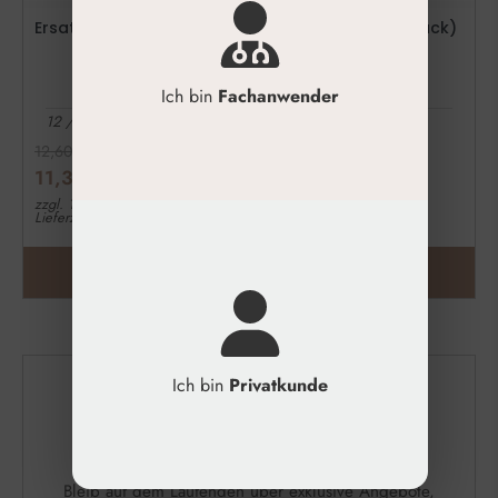
Ersatzkartuschen für Derma Pen Ultima A6 (5 Stück)
Ich bin
Fachanwender
12 / 36 Nadeln Dr. Pen ULTIMA A6
12,60
€
11,34
€
zzgl. 19% MwSt.
Lieferzeit: 1-3 Werktage
ZUM PRODUKT
Ich bin
Privatkunde
Jetzt Newsletter
Abonnieren & 10 €
Gutschein Sicher
Bleib auf dem Laufenden über exklusive Angebote,