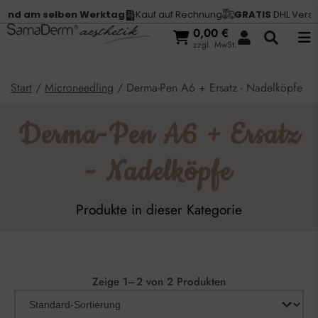
nd am selben Werktag
Kauf auf Rechnung
GRATIS
DHL Versand
0,00
€
zzgl. MwSt.
Start
/
Microneedling
/ Derma-Pen A6 + Ersatz - Nadelköpfe
Derma-Pen A6 + Ersatz
- Nadelköpfe
Produkte in dieser Kategorie
Zeige 1–2 von 2 Produkten