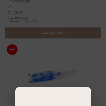
Microneedling
79,20
€
71,28
€
zzgl. 19% MwSt.
Lieferzeit: 1-3 Werktage
ZUM PRODUKT
-10%