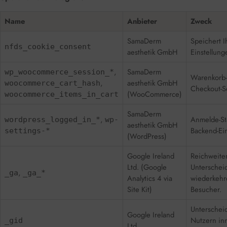
Name
Anbieter
Zweck
SamaDerm
Speichert I
nfds_cookie_consent
aesthetik GmbH
Einstellung
,
SamaDerm
wp_woocommerce_session_*
Warenkorb-
,
aesthetik GmbH
woocommerce_cart_hash
Checkout-S
(WooCommerce)
woocommerce_items_in_cart
SamaDerm
,
Anmelde-St
wordpress_logged_in_*
wp-
aesthetik GmbH
Backend-Ein
settings-*
(WordPress)
Google Ireland
Reichweit
Ltd. (Google
Unterschei
,
_ga
_ga_*
Analytics 4 via
wiederkehr
Site Kit)
Besucher.
Unterschei
Google Ireland
Nutzern in
_gid
Ltd.