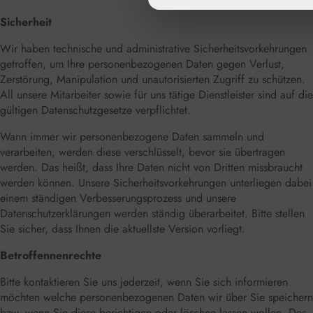
Sicherheit
Wir haben technische und administrative Sicherheitsvorkehrungen
getroffen, um Ihre personenbezogenen Daten gegen Verlust,
Zerstörung, Manipulation und unautorisierten Zugriff zu schützen.
All unsere Mitarbeiter sowie für uns tätige Dienstleister sind auf die
gültigen Datenschutzgesetze verpflichtet.
Wann immer wir personenbezogene Daten sammeln und
verarbeiten, werden diese verschlüsselt, bevor sie übertragen
werden. Das heißt, dass Ihre Daten nicht von Dritten missbraucht
werden können. Unsere Sicherheitsvorkehrungen unterliegen dabei
einem ständigen Verbesserungsprozess und unsere
Datenschutzerklärungen werden ständig überarbeitet. Bitte stellen
Sie sicher, dass Ihnen die aktuellste Version vorliegt.
Betroffennenrechte
Bitte kontaktieren Sie uns jederzeit, wenn Sie sich informieren
möchten welche personenbezogenen Daten wir über Sie speichern
bzw. wenn Sie diese berichtigen oder löschen lassen wollen. Des