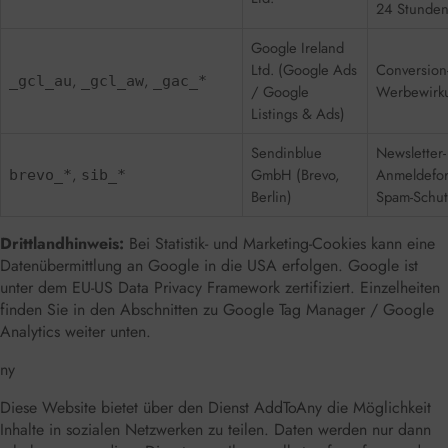
24 Stunden
Google Ireland
Ltd. (Google Ads
Conversion-
,
,
_gcl_au
_gcl_aw
_gac_*
/ Google
Werbewirk
Listings & Ads)
Sendinblue
Newsletter-
,
GmbH (Brevo,
Anmeldeform
brevo_*
sib_*
Berlin)
Spam-Schut
Drittlandhinweis:
Bei Statistik- und Marketing-Cookies kann eine
Datenübermittlung an Google in die USA erfolgen. Google ist
unter dem EU-US Data Privacy Framework zertifiziert. Einzelheiten
finden Sie in den Abschnitten zu Google Tag Manager / Google
Analytics weiter unten.
ny
Diese Website bietet über den Dienst AddToAny die Möglichkeit
Inhalte in sozialen Netzwerken zu teilen. Daten werden nur dann