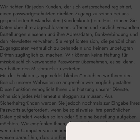
Wir richten für jeden Kunden, der sich entsprechend registriert,
einen passwortgeschützten direkten Zugang zu seinen bei uns
gespeicherten Bestandsdaten (Kundenkonto) ein. Hier können Sie
Daten über ihre abgeschlossenen, offenen und kürzlich versandten
Bestellungen einsehen und ihre Adressdaten, Bankverbindung und
den Newsletter verwalten. Sie verpflichten sich, die persönlichen
Zugangsdaten vertraulich zu behandeln und keinem unbefugten
Dritten zugänglich zu machen. Wir können keine Haftung für
missbräuchlich verwendete Passwörter übernehmen, es sei denn,
wir hätten den Missbrauch zu vertreten.
Mit der Funktion „angemeldet bleiben“ möchten wir Ihnen den
Besuch unserer Webseiten so angenehm wie möglich gestalten.
Diese Funktion ermöglicht Ihnen die Nutzung unserer Dienste,
ohne sich jedes Mal erneut einloggen zu müssen. Aus
Sicherheitsgründen werden Sie jedoch nochmals zur Eingabe Ihres
Passworts aufgefordert, wenn beispielsweise Ihre persönlichen
Daten geändert werden sollen oder Sie eine Bestellung aufgeben
möchten. Wir empfehlen Ihnen, diese Funktion nicht zu nutzen,
wenn der Computer von mehreren Benutzern verwendet wird. Wir
weisen darauf hin, dass die Funktion „angemeldet bleiben“ nicht