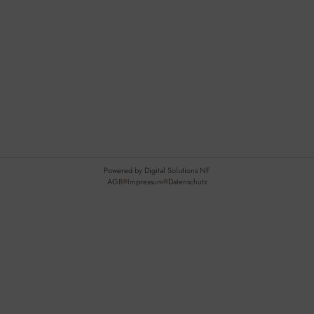
Öffnungszeiten
Wir sind persönlich, für Sie da:
Mo - Do: 09:00 - 16:00 Uhr
Fr: 09:00 - 15:00 Uhr
Sa + So: geschlossen
Online bestellen: 24/7
Powered by Digital Solutions NF
AGB
Impressum
Datenschutz