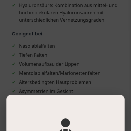
✓
Hyaluronsäure: Kombination aus mittel- und
hochmolekularen Hyaluronsäuren mit
unterschiedlichen Vernetzungsgraden
Geeignet bei
✓
Nasolabialfalten
✓
Tiefen Falten
✓
Volumenaufbau der Lippen
✓
Mentolabialfalten/Marionettenfalten
✓
Altersbedingten Hautproblemen
✓
Asymmetrien im Gesicht
Anwendung
✓
Tief in die Dermis injizieren
✓
Zur Beseitigung lokaler Probleme