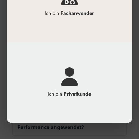
✓
Zum Neuformen von Gesichtsbereichen
Ich bin
Fachanwender
✓
Für sofort sichtbare Ergebnisse
Produktdetails
✓
Inhalt: Hyaluronsäure-Filler
✓
Hersteller: IBSA Pharmaceutical Group
(Schweiz)
✓
Anwendungsbereich: Gesicht (tiefe Falten,
Volumenaufbau, Asymmetrien)
✓
Kategorie: Dermal-Filler
Ich bin
Privatkunde
Häufige Fragen
Wie wird Aliaxin®GP Global
▾
Performance angewendet?