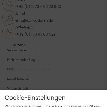
+49 (0) 2173 - 89 23 860
Email
info@samaderm.de
Whatsapp
+49 (0) 173 93 60 029
Service
Versandkosten
Fachanwender Blog
FAQs
Kontaktformular
Widerrufsrecht
Cookie-Einstellungen
Öffnungszeiten
Wir sind persönlich, für Sie da:
Wir verwenden Cookies, um die Funktion unseres B2B-Shops