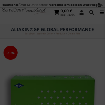
tschland
Vor 13 Uhr bestellt,
Versand am selben Werktag
Kauf
0,00
€
zzgl. MwSt.
ALIAXIN®GP GLOBAL PERFORMANCE
SamaDerm aesthetik GmbH
/
Produkte
/
Dermal-Filler
-10%