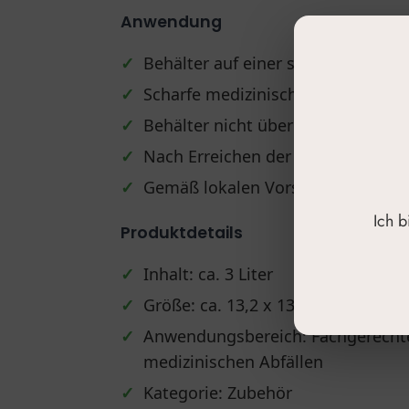
Anwendung
✓
Behälter auf einer stabilen Oberfl
✓
Scharfe medizinische Abfälle (Spri
✓
Behälter nicht über die Fülllinie h
✓
Nach Erreichen der maximalen Fül
✓
Gemäß lokalen Vorschriften entso
Ich 
Produktdetails
✓
Inhalt: ca. 3 Liter
✓
Größe: ca. 13,2 x 13,2 x 24,6 cm
✓
Anwendungsbereich: Fachgerechte
medizinischen Abfällen
✓
Kategorie: Zubehör