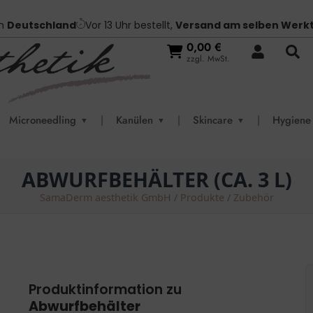
in
Deutschland
Vor 13 Uhr bestellt,
Versand am selben Werk
0,00
€
zzgl. MwSt.
Microneedling
|
Kanülen
|
Skincare
|
Hygiene
▼
▼
▼
ABWURFBEHÄLTER (CA. 3 L)
SamaDerm aesthetik GmbH
/
Produkte
/
Zubehör
Produktinformation zu
Abwurfbehälter