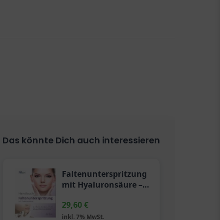
Das könnte Dich auch interessieren
Faltenunterspritzung
mit Hyaluronsäure –
Das Praxisbuch für
29,60
€
Fachpersonal
inkl. 7% MwSt.