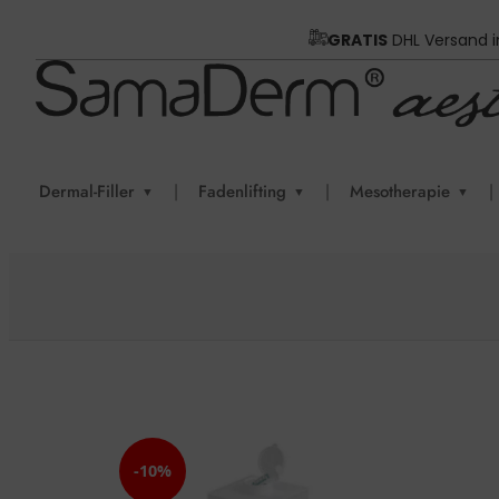
GRATIS
DHL Versand 
Dermal-Filler
|
Fadenlifting
|
Mesotherapie
|
▼
▼
▼
-10%