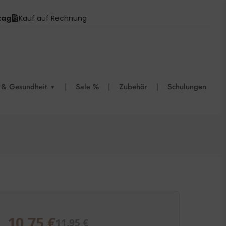
tag
Kauf auf Rechnung
 & Gesundheit
|
Sale %
|
Zubehör
|
Schulungen
▼
10,75
€
11,95
€