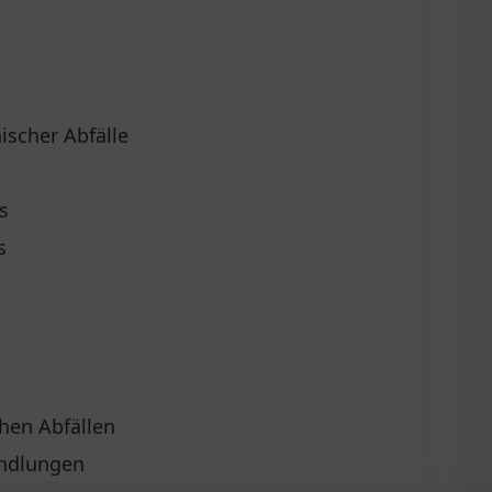
ischer Abfälle
s
s
hen Abfällen
andlungen