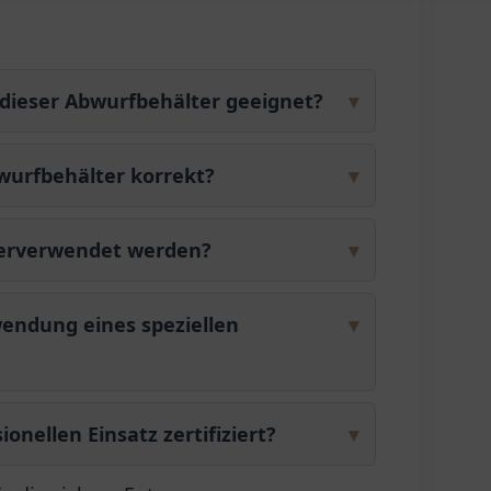
t dieser Abwurfbehälter geeignet?
▾
wurfbehälter korrekt?
▾
derverwendet werden?
▾
wendung eines speziellen
▾
ionellen Einsatz zertifiziert?
▾