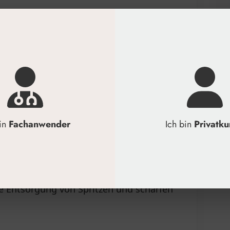
äche platzieren.
tzen, Kanülen) vorsichtig einwerfen.
inaus befüllen.
lmenge sicher verschließen.
rgen.
bin
Fachanwender
Ich bin
Privatk
 Entsorgung von Spritzen und scharfen