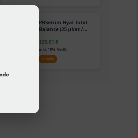
PBSerum Hyal Total
Balance (25 µkat /
1500 IE)
126,01
€
inkl. 19% MwSt.
Details
unde