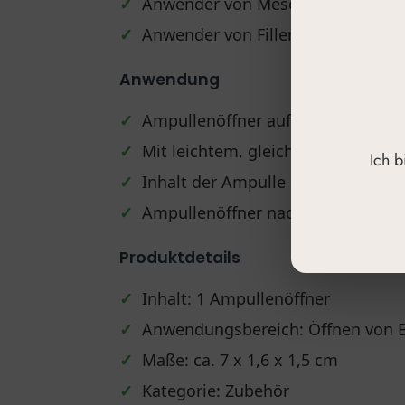
✓
Anwender von Mesotherapie-Prod
✓
Anwender von Fillern und Skincar
Anwendung
✓
Ampullenöffner auf den Ampullenh
✓
Mit leichtem, gleichmäßigem Druc
Ich 
✓
Inhalt der Ampulle sicher und hy
✓
Ampullenöffner nach Gebrauch rei
Produktdetails
✓
Inhalt: 1 Ampullenöffner
✓
Anwendungsbereich: Öffnen von 
✓
Maße: ca. 7 x 1,6 x 1,5 cm
✓
Kategorie: Zubehör