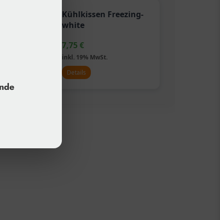
Kühlkissen Freezing-
white
7,75
€
inkl. 19% MwSt.
Details
unde