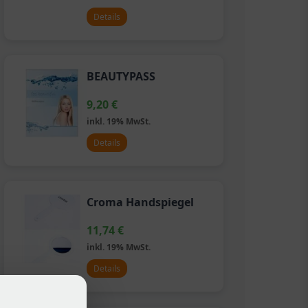
Details
BEAUTYPASS
9,20
€
inkl. 19% MwSt.
Details
Croma Handspiegel
11,74
€
inkl. 19% MwSt.
Details