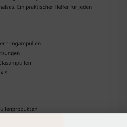
lses. Ein praktischer Helfer für jeden
rechringampullen
etzungen
Glasampullen
xis
pullenprodukten
ngen