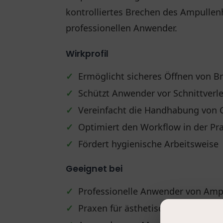
kontrolliertes Brechen des Ampullenha
professionellen Anwender.
Wirkprofil
✓
Ermöglicht sicheres Öffnen von B
✓
Schützt Anwender vor Schnittverl
✓
Vereinfacht die Handhabung von 
✓
Optimiert den Workflow in der Pra
✓
Fördert hygienische Arbeitsweise
Geeignet bei
✓
Professionelle Anwender von Am
✓
Praxen für ästhetische Behandlu