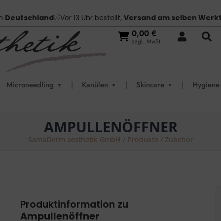
in
Deutschland
Vor 13 Uhr bestellt,
Versand am selben Werk
0,00
€
zzgl. MwSt.
Microneedling
|
Kanülen
|
Skincare
|
Hygiene
▼
▼
▼
AMPULLENÖFFNER
SamaDerm aesthetik GmbH
/
Produkte
/
Zubehör
Produktinformation zu
Ampullenöffner