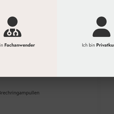
ukten
e in Ampullenform
als der Brechringampulle setzen.
k den Brechring sauber brechen.
bin
Fachanwender
Ich bin
Privatk
gienisch entnehmen.
nigen und desinfizieren.
Brechringampullen