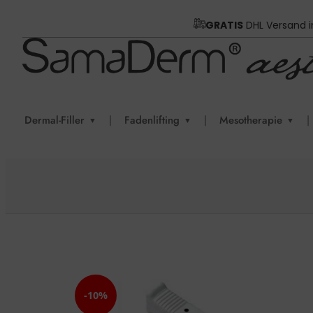
GRATIS
DHL Versand 
Dermal-Filler
|
Fadenlifting
|
Mesotherapie
|
▼
▼
▼
-10%