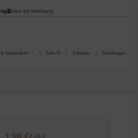
tag
Kauf auf Rechnung
 & Gesundheit
|
Sale %
|
Zubehör
|
Schulungen
▼
1,98
€
2,20
€