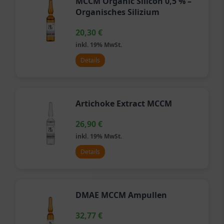
MCCM Organic Silicon 0,5 % –
Organisches Silizium
20,30
€
inkl. 19% MwSt.
Details
Artichoke Extract MCCM
26,90
€
inkl. 19% MwSt.
Details
DMAE MCCM Ampullen
32,77
€