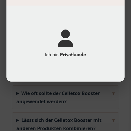
Dekolleté, Augenpartie, Hände
✓
Kategorie: Mesotherapie, Ultra V®
Häufige Fragen
Wie wird der Celletox Booster
▾
angewendet?
Ich bin
Privatkunde
Für welche Hauttypen eignet sich
▾
der Booster?
Wie oft sollte der Celletox Booster
▾
angewendet werden?
Lässt sich der Celletox Booster mit
▾
anderen Produkten kombinieren?