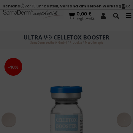
schland
Vor 13 Uhr bestellt,
Versand am selben Werktag
Kauf 
0,00
€
zzgl. MwSt.
ULTRA V® CELLETOX BOOSTER
SamaDerm aesthetik GmbH
/
Produkte
/
Mesotherapie
-10%
‹
›