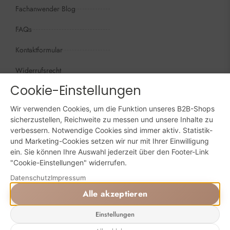
Fachanwender Blog
FAQs
Kontaktformular
Widerrufsrecht
Cookie-Einstellungen
Öffnungszeiten
Wir sind persönlich, für Sie da:
Wir verwenden Cookies, um die Funktion unseres B2B-Shops
Mo - Do: 09:00 - 16:00 Uhr
sicherzustellen, Reichweite zu messen und unsere Inhalte zu
verbessern. Notwendige Cookies sind immer aktiv. Statistik-
Fr: 09:00 - 15:00 Uhr
und Marketing-Cookies setzen wir nur mit Ihrer Einwilligung
ein. Sie können Ihre Auswahl jederzeit über den Footer-Link
Sa + So: geschlossen
"Cookie-Einstellungen" widerrufen.
Datenschutz
Impressum
Online bestellen: 24/7
Alle akzeptieren
Einstellungen
Powered by Digital Solutions NF
AGB
Impressum
Datenschutz