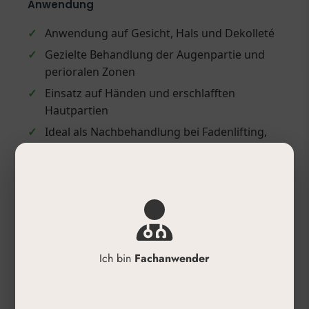
Anwendung
✓
Anwendung auf Gesicht, Hals und Dekolleté
✓
Gezielte Behandlung der Augenpartie und
perioralen Zonen
✓
Einsatz auf Händen und erschlafften
Hautpartien
✓
Ideal als Nachbehandlung bei Fadenlifting,
PRP oder Meso
✓
Kombinierbar mit Microneedling, Meso- oder
Skinbooster-Therapien
Produktdetails
✓
Inhalt: Hochkonzentrierte Wirkstoffampulle
Ich bin
Fachanwender
✓
Hersteller: Ultra V®
✓
Anwendungsbereich: Gesicht, Hals,