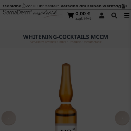
schland
Vor 13 Uhr bestellt,
Versand am selben Werktag
Kauf
0,00
€
zzgl. MwSt.
WHITENING-COCKTAILS MCCM
SamaDerm aesthetik GmbH
/
Produkte
/
Mesotherapie
‹
›