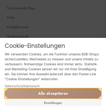
Fachanwender Blog
FAQs
Kontaktformular
Widerrufsrecht
Cookie-Einstellungen
Öffnungszeiten
Wir sind persönlich, für Sie da:
Wir verwenden Cookies, um die Funktion unseres B2B-Shops
Mo - Do: 09:00 - 16:00 Uhr
sicherzustellen, Reichweite zu messen und unsere Inhalte zu
verbessern. Notwendige Cookies sind immer aktiv. Statistik-
Fr: 09:00 - 15:00 Uhr
und Marketing-Cookies setzen wir nur mit Ihrer Einwilligung
ein. Sie können Ihre Auswahl jederzeit über den Footer-Link
Sa + So: geschlossen
"Cookie-Einstellungen" widerrufen.
Datenschutz
Impressum
Online bestellen: 24/7
Alle akzeptieren
Einstellungen
Powered by Digital Solutions NF