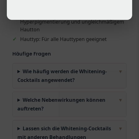
✓
Kategorie: Mesotherapie, Hautaufhellung
✓
Anwendungsbereich: Haut mit
Hyperpigmentierung und ungleichmäßigem
Hautton
✓
Hauttyp: Für alle Hauttypen geeignet
Häufige Fragen
Wie häufig werden die Whitening-
▾
Cocktails angewendet?
Welche Nebenwirkungen können
▾
auftreten?
Lassen sich die Whitening-Cocktails
▾
mit anderen Behandlungen