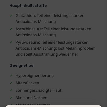
Hauptinhaltsstoffe
✓
Glutathion: Teil einer leistungsstarken
Antioxidans-Mischung
✓
Ascorbinsäure: Teil einer leistungsstarken
Antioxidans-Mischung
✓
Pyruvicsäure: Teil einer leistungsstarken
Antioxidans-Mischung; löst Melaninproblem
und stellt Ausstrahlung wieder her
Geeignet bei
✓
Hyperpigmentierung
✓
Altersflecken
✓
Sonnengeschädigte Haut
✓
Akne und Narben
✓
Melanische Flecken