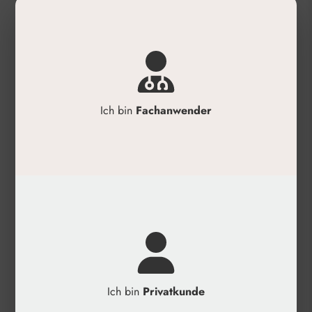
✓
Photo-Aging
Anwendung
✓
Produkt mit kreisenden Bewegungen auf die
zu behandelnde Stelle auftragen.
Ich bin
Fachanwender
✓
Kann einer Creme oder Maske hinzugefügt
werden.
✓
Ideal für die transdermale Mesotherapie.
✓
Kompatibel mit Skin Rollern.
✓
Einsetzbar mit Ultraschall (Sonophorese).
✓
Geeignet für galvanische Ströme
(Iontophorese).
Produktdetails
Ich bin
Privatkunde
✓
Hersteller: MCCM