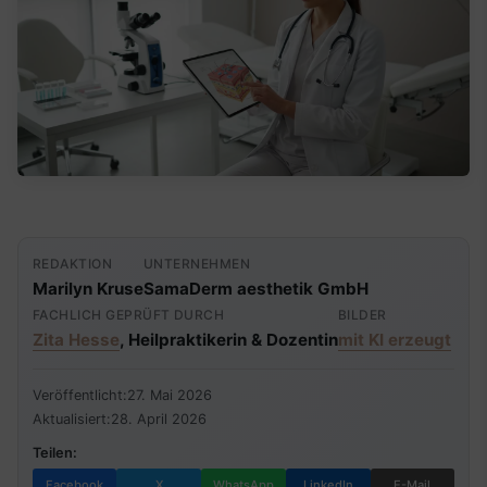
REDAKTION
UNTERNEHMEN
Marilyn Kruse
SamaDerm aesthetik GmbH
FACHLICH GEPRÜFT DURCH
BILDER
Zita Hesse
, Heilpraktikerin & Dozentin
mit KI erzeugt
Veröffentlicht:
27. Mai 2026
Aktualisiert:
28. April 2026
Teilen:
Facebook
X
WhatsApp
LinkedIn
E-Mail