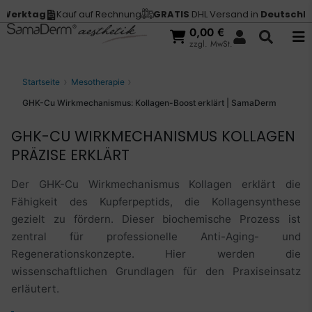
Kauf auf Rechnung
GRATIS
DHL Versand in
Deutschland
Vor 13 
0,00
€
zzgl. MwSt.
Startseite
Mesotherapie
GHK-Cu Wirkmechanismus: Kollagen-Boost erklärt | SamaDerm
GHK-CU WIRKMECHANISMUS KOLLAGEN
PRÄZISE ERKLÄRT
Der GHK-Cu Wirkmechanismus Kollagen erklärt die
Fähigkeit des Kupferpeptids, die Kollagensynthese
gezielt zu fördern. Dieser biochemische Prozess ist
zentral für professionelle Anti-Aging- und
Regenerationskonzepte. Hier werden die
wissenschaftlichen Grundlagen für den Praxiseinsatz
erläutert.