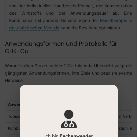
von der individuellen Hautbeschaffenheit, der Konzentration
des Wirkstoffs und der Anwendungsdauer ab. Eine
Kombination mit anderen Behandlungen der
Mesotherapie in
der ästhetischen Medizin
kann die Resultate optimieren.
Anwendungsformen und Protokolle für
GHK-Cu
Worauf sollten Praxen achten? Die folgende Übersicht zeigt die
gängigsten Anwendungsformen, ihre Ziele und praxisrelevante
Hinweise.
Anwendungsform
Anwendungsziel
Topische Seren/Ampullen
Tägliche Anti-Aging-Pflege, Verbes
Kombination mit Microneedling
Maximale Wirkstoffpenetration, int
Ich bin
Fachanwender