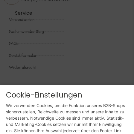
Service
Versandkosten
Fachanwender Blog
FAQs
Kontaktformular
Widerrufsrecht
Öffnungszeiten
Wir sind persönlich, für Sie da:
Mo - Do: 09:00 - 16:00 Uhr
Cookie-Einstellungen
Fr: 09:00 - 15:00 Uhr
Wir verwenden Cookies, um die Funktion unseres B2B-Shops
sicherzustellen, Reichweite zu messen und unsere Inhalte zu
verbessern. Notwendige Cookies sind immer aktiv. Statistik-
Sa + So: geschlossen
und Marketing-Cookies setzen wir nur mit Ihrer Einwilligung
ein. Sie können Ihre Auswahl jederzeit über den Footer-Link
Online bestellen: 24/7