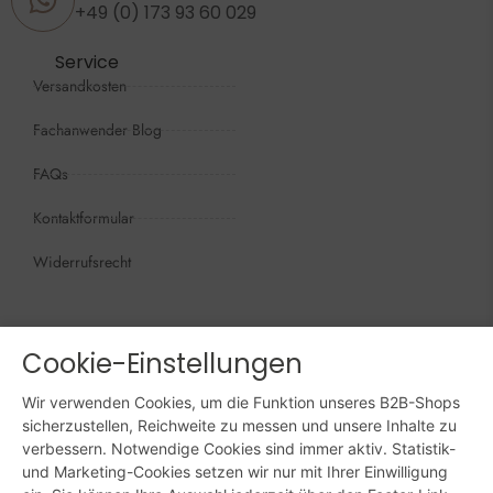
+49 (0) 173 93 60 029
Service
Versandkosten
Fachanwender Blog
FAQs
Kontaktformular
Widerrufsrecht
Öffnungszeiten
Wir sind persönlich, für Sie da:
Cookie-Einstellungen
Mo - Do: 09:00 - 16:00 Uhr
Wir verwenden Cookies, um die Funktion unseres B2B-Shops
Fr: 09:00 - 15:00 Uhr
sicherzustellen, Reichweite zu messen und unsere Inhalte zu
verbessern. Notwendige Cookies sind immer aktiv. Statistik-
Sa + So: geschlossen
und Marketing-Cookies setzen wir nur mit Ihrer Einwilligung