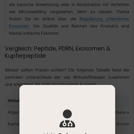
die topische Anwendung oder in Kombination mit Verfahren
wie Microneedling vorgesehen. Mehr zu diesem Thema
finden Sie im Artikel über die
Regulierung pflanzlicher
Exosomen
. Die Qualität und Reinheit des Produkts sind
hierbei kritische Faktoren.
Vergleich: Peptide, PDRN, Exosomen &
Kupferpeptide
Worauf sollten Praxen achten? Die folgende Tabelle fasst die
zentralen Unterschiede der vier Wirkstoffklassen zusammen
und erleichtert die indikationsbasierte Auswahl.
Wirkstoff
Hauptmechanismus
Allgemeine Peptide
Signalgebung (z. B. Kollagensynthese anr
Kupferpeptide (GHK-Cu)
Träger für Kupfer, Wundheilung, Entzün