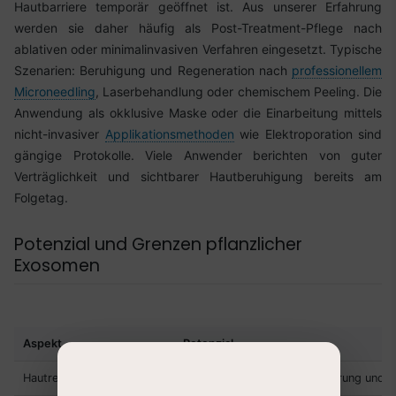
Hautbarriere temporär geöffnet ist. Aus unserer Erfahrung
werden sie daher häufig als Post-Treatment-Pflege nach
ablativen oder minimalinvasiven Verfahren eingesetzt. Typische
Szenarien: Beruhigung und Regeneration nach
professionellem
Microneedling
, Laserbehandlung oder chemischem Peeling. Die
Anwendung als okklusive Maske oder die Einarbeitung mittels
nicht-invasiver
Applikationsmethoden
wie Elektroporation sind
gängige Protokolle. Viele Anwender berichten von guter
Verträglichkeit und sichtbarer Hautberuhigung bereits am
Folgetag.
Potenzial und Grenzen pflanzlicher
Exosomen
Aspekt
Potenzial
Hautregeneration
Unterstützung der Zellerneuerung und K