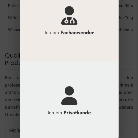
Entzündungshemmung
Pflanzliche Inhaltsstoffe können Rötunge
Wirkstofftransport
Exosomen können als natürliche Trägers
Wissenschaftliche Evidenz
Die Forschung ist vielversprechend und 
Ich bin
Fachanwender
Qualitätskriterien für professionelle
Produkte
Bei der Auswahl von Exosomen-Produkten für den
professionellen Einsatz sollten Sie auf spezifische Merkmale
achten. Die Qualität hängt von mehreren Faktoren ab, die über
den reinen Wirkstoff hinausgehen und die gesamte Lieferkette
betreffen. Eine detaillierte
Exosomen-Übersicht
kann weitere
Ich bin
Privatkunde
Orientierung bieten.
Herkunft und Reinheit der Exosomen