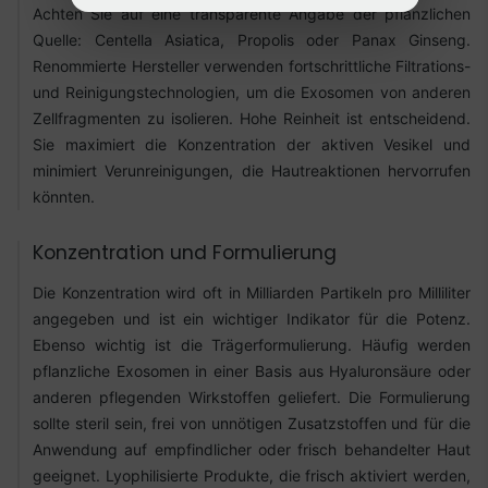
Achten Sie auf eine transparente Angabe der pflanzlichen
Quelle: Centella Asiatica, Propolis oder Panax Ginseng.
Renommierte Hersteller verwenden fortschrittliche Filtrations-
und Reinigungstechnologien, um die Exosomen von anderen
Zellfragmenten zu isolieren. Hohe Reinheit ist entscheidend.
Sie maximiert die Konzentration der aktiven Vesikel und
minimiert Verunreinigungen, die Hautreaktionen hervorrufen
könnten.
Konzentration und Formulierung
Die Konzentration wird oft in Milliarden Partikeln pro Milliliter
angegeben und ist ein wichtiger Indikator für die Potenz.
Ebenso wichtig ist die Trägerformulierung. Häufig werden
pflanzliche Exosomen in einer Basis aus Hyaluronsäure oder
anderen pflegenden Wirkstoffen geliefert. Die Formulierung
sollte steril sein, frei von unnötigen Zusatzstoffen und für die
Anwendung auf empfindlicher oder frisch behandelter Haut
geeignet. Lyophilisierte Produkte, die frisch aktiviert werden,