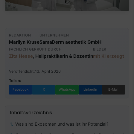
REDAKTION
UNTERNEHMEN
Marilyn Kruse
SamaDerm aesthetik GmbH
FACHLICH GEPRÜFT DURCH
BILDER
Zita Hesse
, Heilpraktikerin & Dozentin
mit KI erzeugt
Veröffentlicht:
13. April 2026
Teilen:
Facebook
X
WhatsApp
LinkedIn
E-Mail
Inhaltsverzeichnis
Was sind Exosomen und was ist ihr Potenzial?