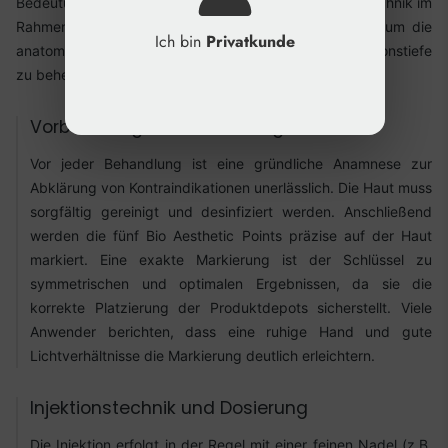
Bedeutung. Aus unserer Erfahrung ist es wichtig, die Technik im
Rahmen von professionellen
Schulungen
zu erlernen, um die
Ich bin
Privatkunde
anatomischen Gegebenheiten und die korrekte Injektionstiefe
zu beherrschen.
Vorbereitung und Markierung
Vor jeder Behandlung ist eine gründliche Anamnese zur
Abklärung von Kontraindikationen unerlässlich. Die Haut muss
sorgfältig gereinigt und desinfiziert werden. Anschließend
werden die fünf Bio Aesthetic Points präzise auf der Haut
markiert. Eine exakte Markierung ist der Schlüssel zu
symmetrischen und optimalen Ergebnissen, da sie die
korrekte Platzierung der Produktdepots sicherstellt. Viele
Anwender berichten, dass eine ruhige Hand und gute
Lichtverhältnisse die Markierung deutlich erleichtern.
Injektionstechnik und Dosierung
Die Injektion erfolgt in der Regel mit einer feinen Nadel (z.B.