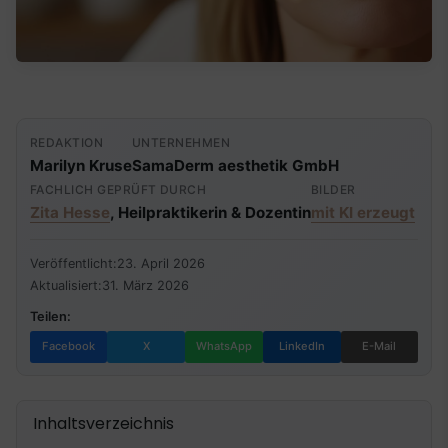
REDAKTION
UNTERNEHMEN
Marilyn Kruse
SamaDerm aesthetik GmbH
FACHLICH GEPRÜFT DURCH
BILDER
Zita Hesse
, Heilpraktikerin & Dozentin
mit KI erzeugt
Veröffentlicht:
23. April 2026
Aktualisiert:
31. März 2026
Teilen:
Facebook
X
WhatsApp
LinkedIn
E-Mail
Inhaltsverzeichnis