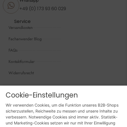
Whatsapp
+49 (0) 173 93 60 029
Service
Versandkosten
Fachanwender Blog
FAQs
Kontaktformular
Widerrufsrecht
Öffnungszeiten
Wir sind persönlich, für Sie da:
Cookie-Einstellungen
Mo - Do: 09:00 - 16:00 Uhr
Wir verwenden Cookies, um die Funktion unseres B2B-Shops
Fr: 09:00 - 15:00 Uhr
sicherzustellen, Reichweite zu messen und unsere Inhalte zu
verbessern. Notwendige Cookies sind immer aktiv. Statistik-
Sa + So: geschlossen
und Marketing-Cookies setzen wir nur mit Ihrer Einwilligung