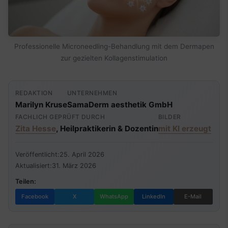
Professionelle Microneedling-Behandlung mit dem Dermapen
zur gezielten Kollagenstimulation
REDAKTION
UNTERNEHMEN
Marilyn Kruse
SamaDerm aesthetik GmbH
FACHLICH GEPRÜFT DURCH
BILDER
Zita Hesse
, Heilpraktikerin & Dozentin
mit KI erzeugt
Veröffentlicht:
25. April 2026
Aktualisiert:
31. März 2026
Teilen:
Facebook
X
WhatsApp
LinkedIn
E-Mail