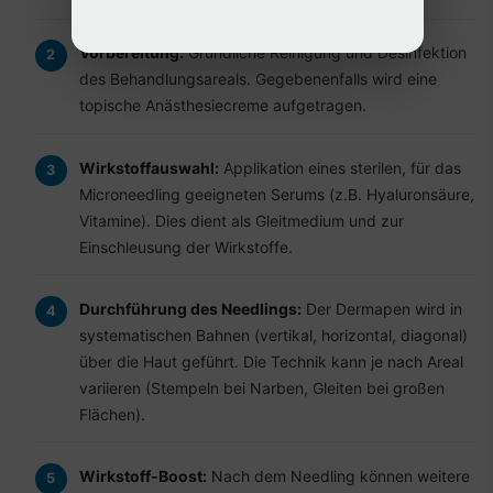
Vorbereitung:
Gründliche Reinigung und Desinfektion
des Behandlungsareals. Gegebenenfalls wird eine
topische Anästhesiecreme aufgetragen.
Wirkstoffauswahl:
Applikation eines sterilen, für das
Microneedling geeigneten Serums (z.B. Hyaluronsäure,
Vitamine). Dies dient als Gleitmedium und zur
Einschleusung der Wirkstoffe.
Durchführung des Needlings:
Der Dermapen wird in
systematischen Bahnen (vertikal, horizontal, diagonal)
über die Haut geführt. Die Technik kann je nach Areal
variieren (Stempeln bei Narben, Gleiten bei großen
Flächen).
Wirkstoff-Boost:
Nach dem Needling können weitere