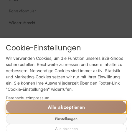
Kontaktformular
Widerrufsrecht
Öffnungszeiten
Wir sind persönlich, für Sie da:
Cookie-Einstellungen
Mo - Do: 09:00 - 16:00 Uhr
Wir verwenden Cookies, um die Funktion unseres B2B-Shops
Fr: 09:00 - 15:00 Uhr
sicherzustellen, Reichweite zu messen und unsere Inhalte zu
verbessern. Notwendige Cookies sind immer aktiv. Statistik-
Sa + So: geschlossen
und Marketing-Cookies setzen wir nur mit Ihrer Einwilligung
ein. Sie können Ihre Auswahl jederzeit über den Footer-Link
Online bestellen: 24/7
"Cookie-Einstellungen" widerrufen.
Datenschutz
Impressum
Powered by Digital Solutions NF
Alle akzeptieren
AGB
Impressum
Datenschutz
Einstellungen
Alle ablehnen
⚙