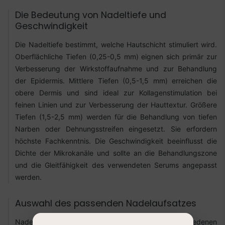
Die Bedeutung von Nadeltiefe und
Geschwindigkeit
Die Nadeltiefe bestimmt, welche Hautschicht stimuliert wird.
Oberflächliche Tiefen (0,25-0,5 mm) eignen sich primär zur
Verbesserung der Wirkstoffaufnahme und zur Behandlung
der Epidermis. Mittlere Tiefen (0,5-1,5 mm) erreichen die
obere Dermis und sind ideal zur Kollagenstimulation bei
feinen Linien und zur Verbesserung der Hauttextur. Größere
Tiefen (1,5-2,5 mm) werden für die Behandlung von tiefen
Narben oder Dehnungsstreifen eingesetzt. Sie erfordern
höchste Fachkenntnis. Die Geschwindigkeit beeinflusst die
Dichte der Mikrokanäle und sollte an die Behandlungszone
und die Gleitfähigkeit des verwendeten Serums angepasst
werden.
Auswahl des passenden Nadelaufsatzes
Nadelaufsätze für Dermapens sind in verschiedenen