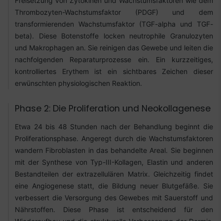
Freisetzung von Zytokinen und Wachstumsfaktoren wie dem
Thrombozyten-Wachstumsfaktor (PDGF) und dem
transformierenden Wachstumsfaktor (TGF-alpha und TGF-
beta). Diese Botenstoffe locken neutrophile Granulozyten
und Makrophagen an. Sie reinigen das Gewebe und leiten die
nachfolgenden Reparaturprozesse ein. Ein kurzzeitiges,
kontrolliertes Erythem ist ein sichtbares Zeichen dieser
erwünschten physiologischen Reaktion.
Phase 2: Die Proliferation und Neokollagenese
Etwa 24 bis 48 Stunden nach der Behandlung beginnt die
Proliferationsphase. Angeregt durch die Wachstumsfaktoren
wandern Fibroblasten in das behandelte Areal. Sie beginnen
mit der Synthese von Typ-III-Kollagen, Elastin und anderen
Bestandteilen der extrazellulären Matrix. Gleichzeitig findet
eine Angiogenese statt, die Bildung neuer Blutgefäße. Sie
verbessert die Versorgung des Gewebes mit Sauerstoff und
Nährstoffen. Diese Phase ist entscheidend für den