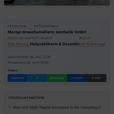
REDAKTION
UNTERNEHMEN
Marilyn Kruse
SamaDerm aesthetik GmbH
FACHLICH GEPRÜFT DURCH
BILDER
Zita Hesse
, Heilpraktikerin & Dozentin
mit KI erzeugt
Veröffentlicht:
30. Mai 2026
Aktualisiert:
28. April 2026
Teilen:
Facebook
X
WhatsApp
LinkedIn
E-Mail
Inhaltsverzeichnis
Was sind Multi-Peptid-Komplexe in der Hautpflege?