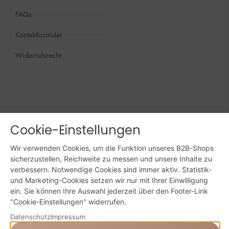
FAQs
Kontaktformular
Widerrufsrecht
Öffnungszeiten
Wir sind persönlich, für Sie da:
Mo - Do: 09:00 - 16:00 Uhr
Fr: 09:00 - 15:00 Uhr
Cookie-Einstellungen
Sa + So: geschlossen
Wir verwenden Cookies, um die Funktion unseres B2B-Shops
sicherzustellen, Reichweite zu messen und unsere Inhalte zu
Online bestellen: 24/7
verbessern. Notwendige Cookies sind immer aktiv. Statistik-
und Marketing-Cookies setzen wir nur mit Ihrer Einwilligung
ein. Sie können Ihre Auswahl jederzeit über den Footer-Link
Powered by Digital Solutions NF
"Cookie-Einstellungen" widerrufen.
AGB
Impressum
Datenschutz
Datenschutz
Impressum