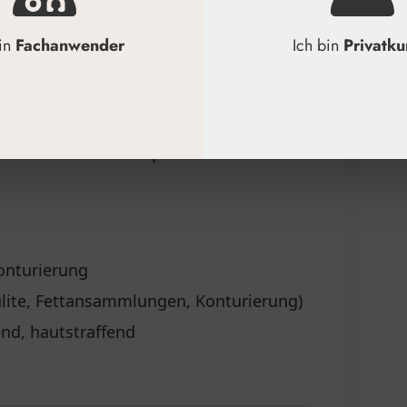
bin
Fachanwender
Ich bin
Privatk
oblemzonen am Körper
ulite
onturierung des Körpers
hmen der Mesotherapie
onturierung
lite, Fettansammlungen, Konturierung)
end, hautstraffend