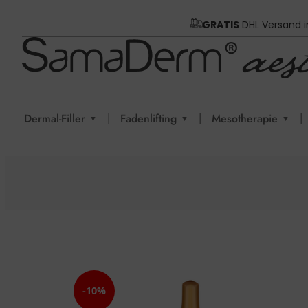
GRATIS
DHL Versand 
|
|
|
Dermal-Filler
Fadenlifting
Mesotherapie
▼
▼
▼
-10%