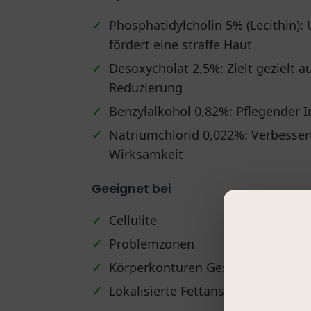
✓
Phosphatidylcholin 5% (Lecithin): 
fördert eine straffe Haut
✓
Desoxycholat 2,5%: Zielt gezielt a
Reduzierung
✓
Benzylalkohol 0,82%: Pflegender I
✓
Natriumchlorid 0,022%: Verbessert
Wirksamkeit
Geeignet bei
✓
Cellulite
✓
Problemzonen
✓
Körperkonturen Gestaltung
✓
Lokalisierte Fettansammlungen