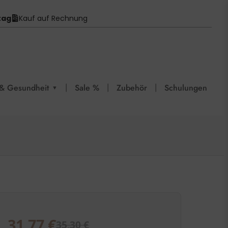
tag
Kauf auf Rechnung
|
|
|
& Gesundheit
Sale %
Zubehör
Schulungen
▼
31,77
€
35,30
€