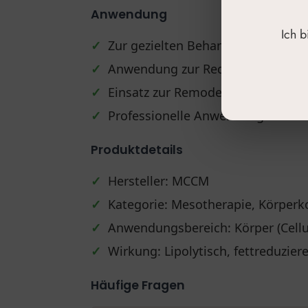
Anwendung
Ich 
✓
Zur gezielten Behandlung von Pr
✓
Anwendung zur Reduktion von Cell
✓
Einsatz zur Remodellierung und K
✓
Professionelle Anwendung im Ra
Produktdetails
✓
Hersteller: MCCM
✓
Kategorie: Mesotherapie, Körperk
✓
Anwendungsbereich: Körper (Cellu
✓
Wirkung: Lipolytisch, fettreduzier
Häufige Fragen