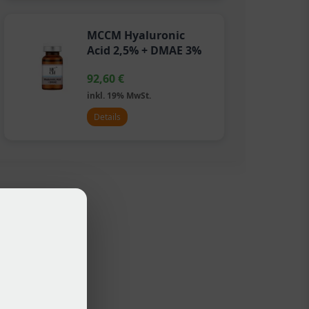
MCCM Hyaluronic
Acid 2,5% + DMAE 3%
92,60
€
inkl. 19% MwSt.
Details