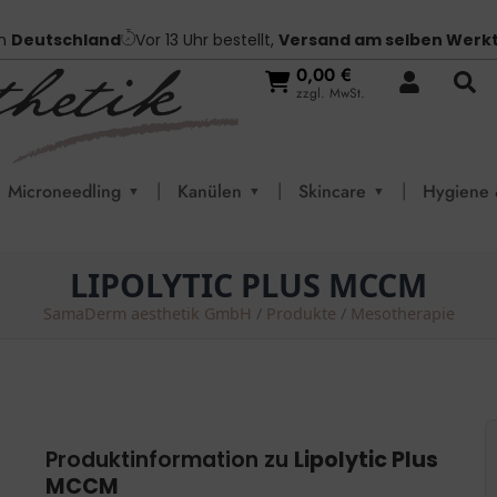
in
Deutschland
Vor 13 Uhr bestellt,
Versand am selben Werk
0,00
€
zzgl. MwSt.
|
|
|
Microneedling
Kanülen
Skincare
Hygiene 
▼
▼
▼
LIPOLYTIC PLUS MCCM
SamaDerm aesthetik GmbH
/
Produkte
/
Mesotherapie
Produktinformation zu
Lipolytic Plus
MCCM