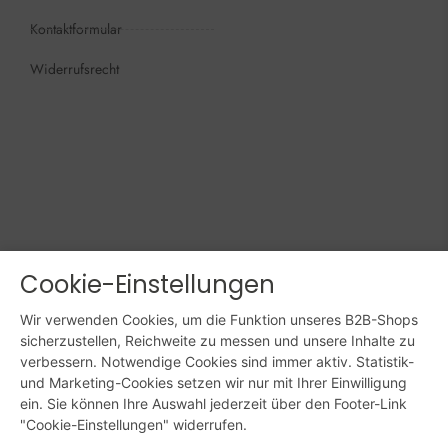
Kontaktformular
Widerrufsrecht
Öffnungszeiten
Wir sind persönlich, für Sie da:
Mo - Do: 09:00 - 16:00 Uhr
Fr: 09:00 - 15:00 Uhr
Sa + So: geschlossen
Cookie-Einstellungen
Online bestellen: 24/7
Wir verwenden Cookies, um die Funktion unseres B2B-Shops
sicherzustellen, Reichweite zu messen und unsere Inhalte zu
Powered by Digital Solutions NF
verbessern. Notwendige Cookies sind immer aktiv. Statistik-
AGB
Impressum
Datenschutz
und Marketing-Cookies setzen wir nur mit Ihrer Einwilligung
ein. Sie können Ihre Auswahl jederzeit über den Footer-Link
"Cookie-Einstellungen" widerrufen.