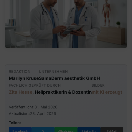
REDAKTION
UNTERNEHMEN
Marilyn Kruse
SamaDerm aesthetik GmbH
FACHLICH GEPRÜFT DURCH
BILDER
Zita Hesse
, Heilpraktikerin & Dozentin
mit KI erzeugt
Veröffentlicht:
31. Mai 2026
Aktualisiert:
28. April 2026
Teilen:
Facebook
X
WhatsApp
LinkedIn
E-Mail