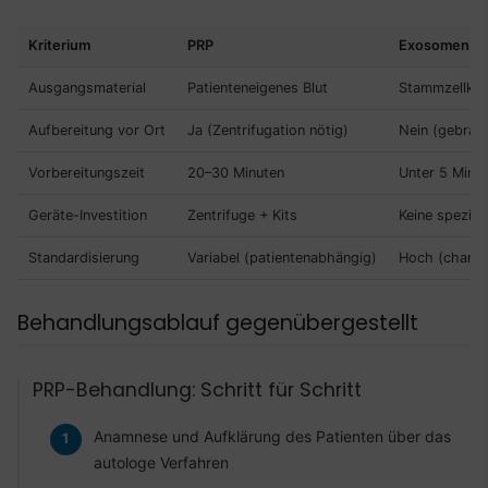
Kriterium
PRP
Exosomen
Ausgangsmaterial
Patienteneigenes Blut
Stammzellkult
Aufbereitung vor Ort
Ja (Zentrifugation nötig)
Nein (gebrauc
Vorbereitungszeit
20–30 Minuten
Unter 5 Minu
Geräte-Investition
Zentrifuge + Kits
Keine speziel
Standardisierung
Variabel (patientenabhängig)
Hoch (charge
Behandlungsablauf gegenübergestellt
PRP-Behandlung: Schritt für Schritt
Anamnese und Aufklärung des Patienten über das
autologe Verfahren