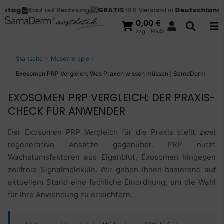
f auf Rechnung
GRATIS
DHL Versand in
Deutschland
Vor 13 Uhr b
0,00
€
zzgl. MwSt.
Startseite
Mesotherapie
Exosomen PRP Vergleich: Was Praxen wissen müssen | SamaDerm
EXOSOMEN PRP VERGLEICH: DER PRAXIS-
CHECK FÜR ANWENDER
Der Exosomen PRP Vergleich für die Praxis stellt zwei
regenerative Ansätze gegenüber. PRP nutzt
Wachstumsfaktoren aus Eigenblut, Exosomen hingegen
zellfreie Signalmoleküle. Wir geben Ihnen basierend auf
aktuellem Stand eine fachliche Einordnung, um die Wahl
für Ihre Anwendung zu erleichtern.