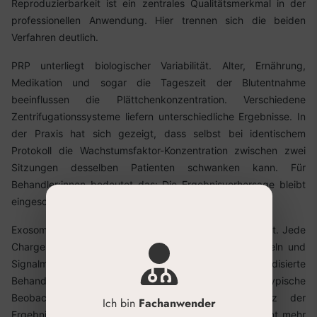
Reproduzierbarkeit ist ein zentrales Qualitätsmerkmal in der
professionellen Anwendung. Hier trennen sich die beiden
Verfahren deutlich.
PRP unterliegt biologischer Variabilität. Alter, Ernährung,
Medikation und sogar die Tageszeit der Blutentnahme
beeinflussen die Plättchenkonzentration. Verschiedene
Zentrifugationssysteme liefern unterschiedliche Ergebnisse. In
der Praxis hat sich gezeigt, dass selbst bei identischem
Protokoll die Wachstumsfaktor-Konzentration zwischen zwei
Sitzungen desselben Patienten schwanken kann. Für
Behandler:innen bedeutet das: Die Ergebnisvorhersage bleibt
eingeschränkt.
Exosomen-Präparate werden chargengeprüft hergestellt. Jede
Charge enthält eine definierte Konzentration an Vesikeln und
Signalmolekülen. Das ermöglicht standardisierte
Behandlungsprotokolle mit vorhersagbarer Dosierung. Typische
Beobachtung im Behandler-Alltag: Die Konsistenz der
Ich bin
Fachanwender
Ergebnisse steigt, wenn die Wirkstoffkonzentration nicht mehr