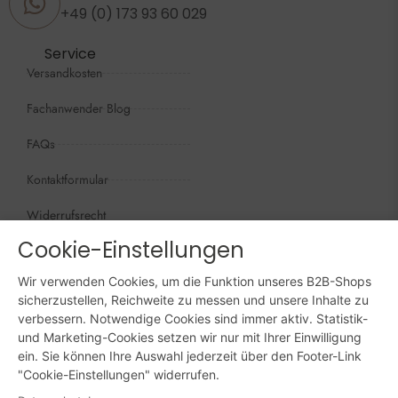
+49 (0) 173 93 60 029
Service
Versandkosten
Fachanwender Blog
FAQs
Kontaktformular
Widerrufsrecht
Cookie-Einstellungen
Öffnungszeiten
Wir sind persönlich, für Sie da:
Wir verwenden Cookies, um die Funktion unseres B2B-Shops
Mo - Do: 09:00 - 16:00 Uhr
sicherzustellen, Reichweite zu messen und unsere Inhalte zu
verbessern. Notwendige Cookies sind immer aktiv. Statistik-
Fr: 09:00 - 15:00 Uhr
und Marketing-Cookies setzen wir nur mit Ihrer Einwilligung
ein. Sie können Ihre Auswahl jederzeit über den Footer-Link
Sa + So: geschlossen
"Cookie-Einstellungen" widerrufen.