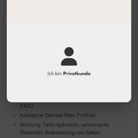
✓
Ergebnisse halten 6-12 Monate an, abhängig
von individuellen Faktoren
Produktdetails
✓
Inhalt: 2 x 3 ml Spritzen PROFHILO BODY
injizierbar (29G Nadel), 4 x FIGURA Body-
Patches, 1 x FIGURA Cream 150ml, 1 x
Schablone für Bauch und Oberarme
✓
Anwendungsbereich: Körper (Bauch,
Ich bin
Privatkunde
Oberarme, Innenseiten der Oberschenkel)
✓
Technologie: NAHYCO®-Technologie mit
stabilen kooperativen Hybridkomplexen
(HCC)
✓
Kategorie: Dermal-Filler, Profhilo
✓
Wirkung: Tiefe Hydration, verbesserte
Elastizität, Reduzierung von Falten