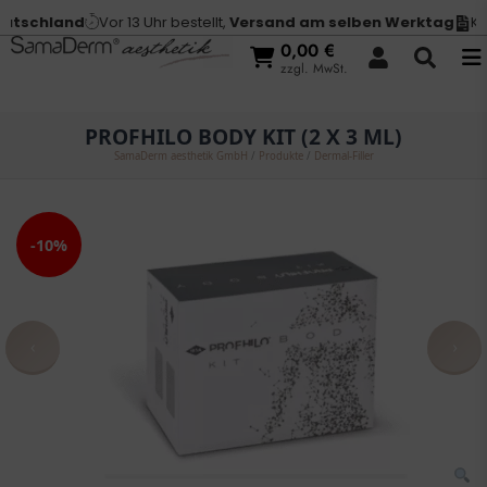
tschland
Vor 13 Uhr bestellt,
Versand am selben Werktag
Kauf
0,00
€
zzgl. MwSt.
PROFHILO BODY KIT (2 X 3 ML)
SamaDerm aesthetik GmbH
/
Produkte
/
Dermal-Filler
-10%
‹
›