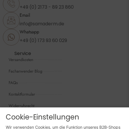
+49 (0) 2173 - 89 23 860
Email
info@samaderm.de
Whatsapp
+49 (0) 173 93 60 029
Service
Versandkosten
Fachanwender Blog
FAQs
Kontaktformular
Widerrufsrecht
Cookie-Einstellungen
Öffnungszeiten
Wir sind persönlich, für Sie da:
Wir verwenden Cookies, um die Funktion unseres B2B-Shops