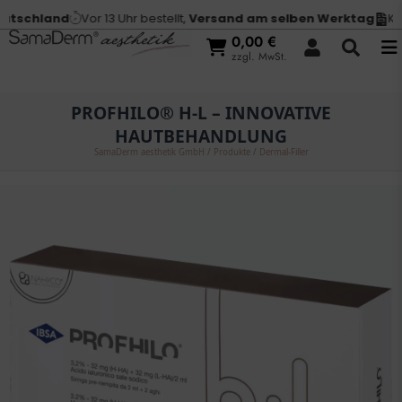
tschland
Vor 13 Uhr bestellt,
Versand am selben Werktag
Kauf
0,00
€
zzgl. MwSt.
PROFHILO® H-L – INNOVATIVE
HAUTBEHANDLUNG
SamaDerm aesthetik GmbH
/
Produkte
/
Dermal-Filler