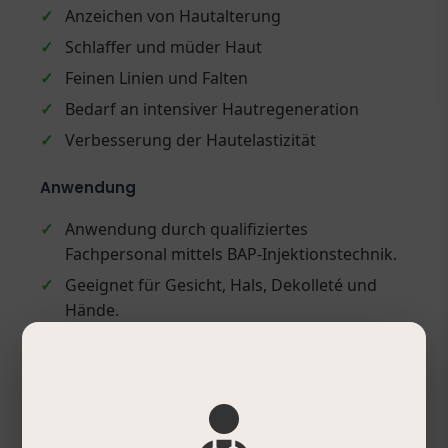
✓
Anzeichen von Hautalterung
✓
Schlaffer und müder Haut
✓
Feinen Linien und Falten
✓
Bedarf an intensiver Hautregeneration
✓
Verbesserung der Hautelastizität
Anwendung
✓
Anwendung durch qualifiziertes
Fachpersonal mittels BAP-Injektionstechnik.
✓
Geeignet für Gesicht, Hals, Dekolleté und
Hände.
✓
Spezielle Injektion an fünf definierten
Punkten pro Gesichtshälfte.
✓
Empfohlen werden zwei Sitzungen im
Abstand von vier Wochen.