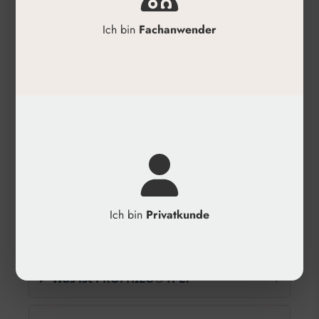
✓
Auffrischungsbehandlung nach sechs
Monaten für optimale Ergebnisse.
Ich bin
Fachanwender
Produktdetails
✓
Kategorie: Dermal-Filler
✓
Anwendungsbereiche: Gesicht, Hals,
Dekolleté, Hände
✓
Technologie: Stabilisierte Hybridkomplexe
aus Hyaluronsäure
✓
Besonderheit: BAP-Injektionstechnik für
optimale Verteilung
Ich bin
Privatkunde
Häufige Fragen
Was ist PROFHILO® H-L?
▾