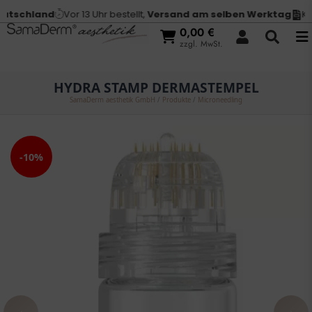
tschland
Vor 13 Uhr bestellt,
Versand am selben Werktag
Kauf
0,00
€
zzgl. MwSt.
HYDRA STAMP DERMASTEMPEL
SamaDerm aesthetik GmbH
/
Produkte
/
Microneedling
-10%
‹
›