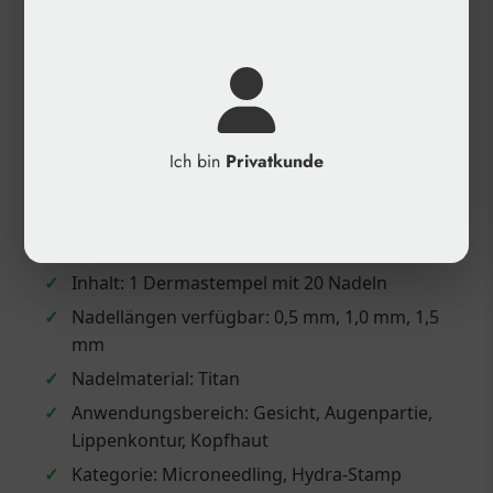
✓
Für optimale Ergebnisse den Stempel 30–50
Mal auf die zu behandelnde Stelle klopfen.
✓
Anwendung zweimal pro Woche (Abstand 3–
4 Tage).
✓
Vor und nach Gebrauch sterilisieren.
✓
Ausschließlich für den persönlichen
Ich bin
Privatkunde
Gebrauch.
Produktdetails
✓
Inhalt: 1 Dermastempel mit 20 Nadeln
✓
Nadellängen verfügbar: 0,5 mm, 1,0 mm, 1,5
mm
✓
Nadelmaterial: Titan
✓
Anwendungsbereich: Gesicht, Augenpartie,
Lippenkontur, Kopfhaut
✓
Kategorie: Microneedling, Hydra-Stamp