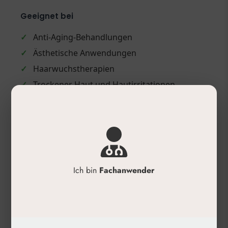
Geeignet bei
✓
Anti-Aging-Behandlungen
✓
Ästhetische Anwendungen
✓
Haarwuchstherapien
✓
Trockener Haut und Hautirritationen
✓
Tiefen Falten, Lichtalterung und
Hauterschlaffung
✓
Verbesserung von Teint, Elastizität und
Festigkeit
Anwendung
Ich bin
Fachanwender
✓
Mikronadeln bringen kosmetische
Wirkstoffe oder Haarwuchsmittel durch
leichtes Antippen direkt in die Haut.