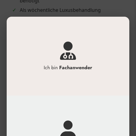
benötigt
✓
Als wöchentliche Luxusbehandlung
✓
Für einen strahlenden Frischekick vor
besonderen Anlässen
Anwendung
✓
Auf die gereinigte Haut auftragen.
✓
15–20 Minuten einwirken lassen.
Ich bin
Fachanwender
✓
Für intensivere Ergebnisse kann vorab eine
passende MCCM Ampulle verwendet
werden.
✓
Ideal als wöchentliche Luxusbehandlung.
✓
Perfekt als strahlender Frischekick vor
besonderen Anlässen.
Produktdetails