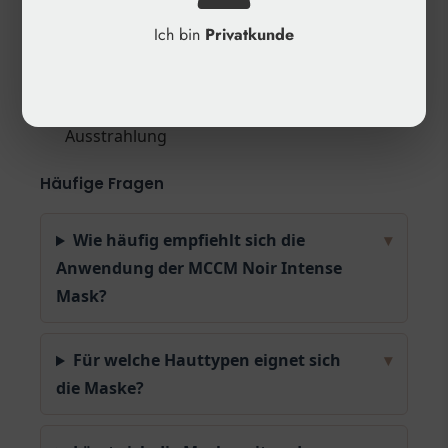
✓
Hersteller: MCCM
Ich bin
Privatkunde
✓
Kategorie: Skincare, Gesichtsmaske
✓
Anwendungsbereich: Gesicht
✓
Wirkung: Feuchtigkeit, Antioxidativ,
Ausstrahlung
Häufige Fragen
Wie häufig empfiehlt sich die
▾
Anwendung der MCCM Noir Intense
Mask?
Für welche Hauttypen eignet sich
▾
die Maske?