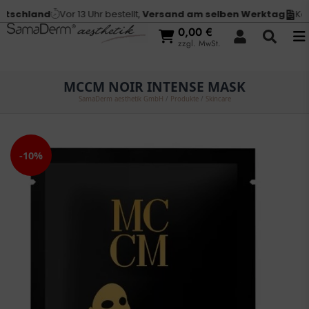
schland
Vor 13 Uhr bestellt,
Versand am selben Werktag
Kauf
0,00
€
zzgl. MwSt.
MCCM NOIR INTENSE MASK
SamaDerm aesthetik GmbH
/
Produkte
/
Skincare
-10%