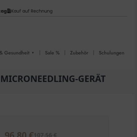
tag
Kauf auf Rechnung
|
|
|
& Gesundheit
Sale %
Zubehör
Schulungen
▼
S MICRONEEDLING-GERÄT
96,80
€
107,56
€