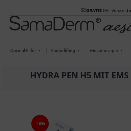
GRATIS
DHL Versand 
|
|
|
Dermal-Filler
Fadenlifting
Mesotherapie
▼
▼
▼
HYDRA PEN H5 MIT EMS
-10%