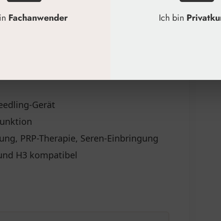
handlung
bin
Fachanwender
Ich bin
Privatk
eedling-Seren
lbereiche
Haut
eedling-Gerät
Funktion
ng, PRP-Therapie, Seren-Einbringung
 und H3 kompatibel