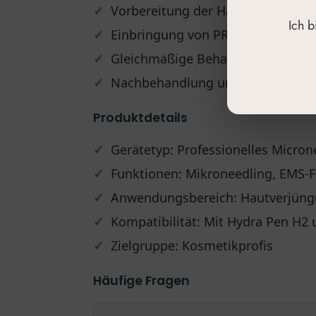
✓
Vorbereitung der Haut auf die Be
Ich 
✓
Einbringung von PRP oder Mikron
✓
Gleichmäßige Behandlung der Zie
✓
Nachbehandlung und Pflege der 
Produktdetails
✓
Gerätetyp: Professionelles Micron
✓
Funktionen: Mikroneedling, EMS-
✓
Anwendungsbereich: Hautverjüngu
✓
Kompatibilität: Mit Hydra Pen H2
✓
Zielgruppe: Kosmetikprofis
Häufige Fragen