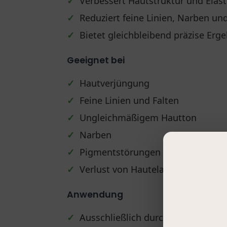
✓
Verbessert Hautstruktur und Elasti
✓
Reduziert feine Linien, Narben u
✓
Bietet gleichbleibend präzise Erg
Geeignet bei
✓
Hautverjüngung
✓
Feine Linien und Falten
✓
Ungleichmäßigem Hautton
✓
Narben
✓
Pigmentstörungen
✓
Verlust von Hautelastizität
Anwendung
✓
Ausschließlich durch qualifizierte