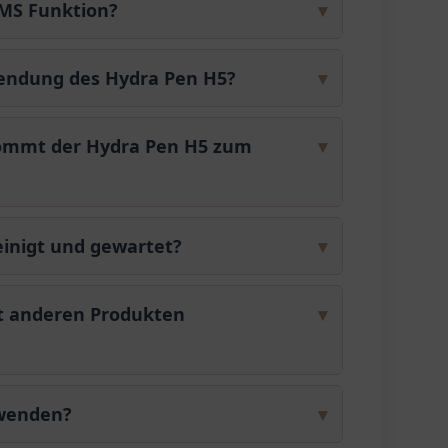
EMS Funktion?
▾
wendung des Hydra Pen H5?
▾
ommt der Hydra Pen H5 zum
▾
einigt und gewartet?
▾
it anderen Produkten
▾
nwenden?
▾