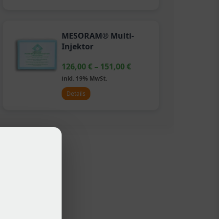
MESORAM® Multi-
Injektor
126,00
€
–
151,00
€
inkl. 19% MwSt.
Details