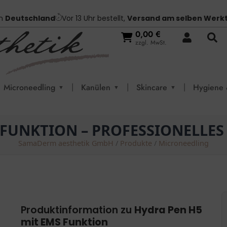
in
Deutschland
Vor 13 Uhr bestellt,
Versand am selben Werk
0,00
€
zzgl. MwSt.
|
|
|
Microneedling
Kanülen
Skincare
Hygiene 
▼
▼
▼
 FUNKTION – PROFESSIONELLE
SamaDerm aesthetik GmbH
/
Produkte
/
Microneedling
Produktinformation zu
Hydra Pen H5
mit EMS Funktion