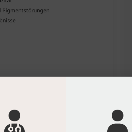
zität
nd Pigmentstörungen
ebnisse
s Fachpersonal