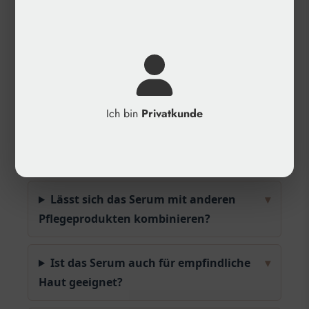
Aqua, Pentylenglykol, Natrium-Hyaluronat,
Zitrus-Clementinen-Fruchtextrakt, Kaliumsorbat,
Natriumbenzoat
Häufige Fragen
Ich bin
Privatkunde
Wie häufig wird das HYALUSTAR
▾
milano Gesichtsserum angewendet?
Lässt sich das Serum mit anderen
▾
Pflegeprodukten kombinieren?
Ist das Serum auch für empfindliche
▾
Haut geeignet?