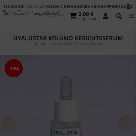
tschland
Vor 13 Uhr bestellt,
Versand am selben Werktag
Kau
0,00
€
zzgl. MwSt.
HYALUSTAR MILANO GESICHTSSERUM
SamaDerm aesthetik GmbH
/
Produkte
/
Skincare
-10%
‹
›