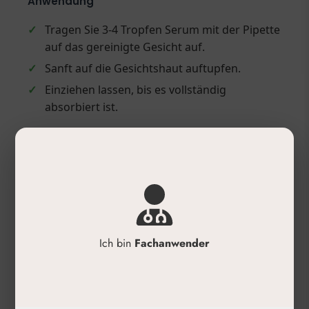
Anwendung
✓
Tragen Sie 3-4 Tropfen Serum mit der Pipette
auf das gereinigte Gesicht auf.
✓
Sanft auf die Gesichtshaut auftupfen.
✓
Einziehen lassen, bis es vollständig
absorbiert ist.
Produktdetails
✓
Inhalt: Serum-Gel
✓
Anwendungsbereich: Gesicht
✓
Wirkung: Lifting, Anti-Aging, Leuchtkraft
✓
Besonderheiten: Dermatologisch getestet,
Ich bin
Fachanwender
vegan, tierversuchsfrei
✓
Kategorie: Skincare, Hyalustar-Kosmetik
Inhaltsstoffe (INCI)