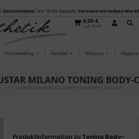
in
Deutschland
Vor 13 Uhr bestellt,
Versand am selben Werk
0,00
€
zzgl. MwSt.
Microneedling
|
Kanülen
|
Skincare
|
Hygiene
▼
▼
▼
USTAR MILANO TONING BODY-
SamaDerm aesthetik GmbH
/
Produkte
/
Skincare
Produktinformation zu
Toning Body-