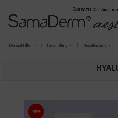
GRATIS
DHL Versand 
Dermal-Filler
|
Fadenlifting
|
Mesotherapie
|
▼
▼
▼
HYAL
-10%