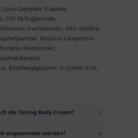
, Coco-Caprylate /Caprate,
e, C10-18-Triglyceride,
Chinensis-Fruchtextrakt, Vitis Vinifera-
opherylacetat, Brassica Campestris-
cinalis- Blattextrakt,
lutamatdiacetat,
ol, Ethylhexylglycerin, O-Cymen-5-OL,
ich die Toning Body-Cream?
▾
ream angewendet werden?
▾