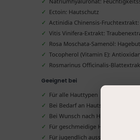
✓
Natriumhyaluronat: Feuchtigkeit
✓
Ectoin: Hautschutz
✓
Actinidia Chinensis-Fruchtextrakt:
✓
Vitis Vinifera-Extrakt: Traubenextr
✓
Rosa Moschata-Samenöl: Hagebut
✓
Tocopherol (Vitamin E): Antioxida
✓
Rosmarinus Officinalis-Blattextra
Geeignet bei
✓
Für alle Hauttypen
✓
Bei Bedarf an Hautstraffung
✓
Bei Wunsch nach Hautformung
✓
Für geschmeidige Haut
✓
Für jugendlich aussehende Haut