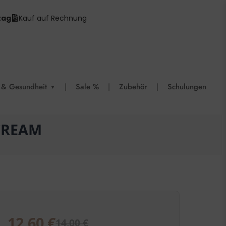
tag
Kauf auf Rechnung
 & Gesundheit
|
Sale %
|
Zubehör
|
Schulungen
▼
CREAM
12,60
€
14,00
€