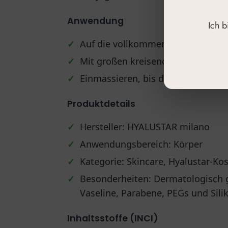
Anwendung
Ich 
✓
Auf die vollkommen trockene Körp
✓
Mit großen kreisenden Bewegung
✓
Einmassieren, bis die Creme volls
Produktdetails
✓
Hersteller: HYALUSTAR milano
✓
Anwendungsbereich: Körper
✓
Kategorie: Skincare, Hyalustar-Ko
✓
Besonderheiten: Dermatologisch ge
Vaseline, Parabene, PEGs und Sili
Inhaltsstoffe (INCI)