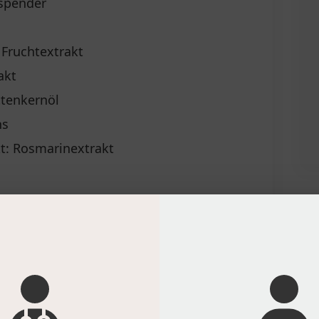
sspender
 Fruchtextrakt
akt
tenkernöl
ns
kt: Rosmarinextrakt