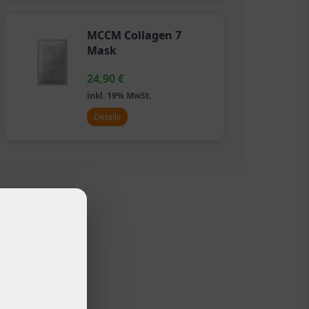
MCCM Collagen 7
Mask
24,90
€
inkl. 19% MwSt.
Details