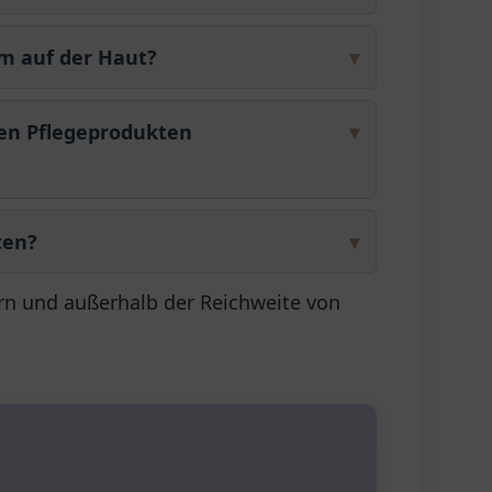
lm auf der Haut?
▾
ren Pflegeprodukten
▾
ten?
▾
rn und außerhalb der Reichweite von