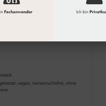
bin
Fachanwender
Ich bin
Privatk
erhaut auftragen.
en einmassieren.
tändig eingezogen ist.
smetik
testet, vegan, tierversuchsfrei, ohne
kone