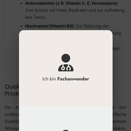
Antioxidantien (z.B. Vitamin C, E, Ferulasäure):
Zum Schutz vor freien Radikalen und zur Aufhellung
des Teints.
Niacinamid (Vitamin B3):
Zur Stärkung der
Hautbarriere, Porenbverfeinerung und Beruhigung.
Panthenol (Provitamin B5):
Fördert die
Wundheilung und wirkt intensiv beruhigend, ideal
post-interventionell.
Ceramide:
Zur nachhaltigen Reparatur und
Stärkung der Lipidbarriere.
Ich bin
Fachanwender
Qualitätskriterien für professionelle HA-
Produkte
Die Auswahl an Hyaluronprodukten ist groß. Für den
professionellen Einsatz sind jedoch spezifische
Qualitätsmerkmale entscheidend, um Sicherheit und maximale
Wirksamkeit zu gewährleisten. Investieren Sie in Produkte,