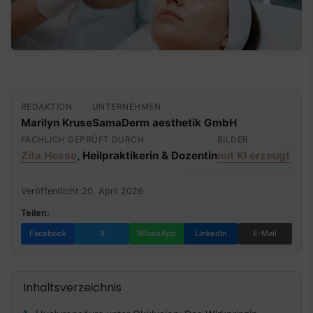
REDAKTION
UNTERNEHMEN
Marilyn Kruse
SamaDerm aesthetik GmbH
FACHLICH GEPRÜFT DURCH
BILDER
Zita Hesse
, Heilpraktikerin & Dozentin
mit KI erzeugt
Veröffentlicht:
20. April 2026
Teilen:
Facebook
X
WhatsApp
LinkedIn
E-Mail
Inhaltsverzeichnis