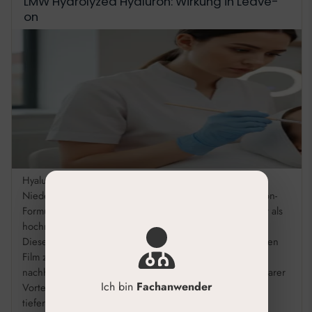
LMW Hydrolyzed Hyaluron: Wirkung in Leave-
on
Hyaluronsäure LMW Hydrolyzed für Leave-on Produkte
Niedermolekulare hydrolysierte Hyaluronsäure in Leave-on-
Formulierungen penetriert die Epidermis deutlich besser als
hochmolekulare Varianten. In der Praxis hat sich gezeigt:
Diese Molekülgröße hydratisiert tiefenwirksam, ohne einen
Film zu hinterlassen, und unterstützt die Barrierefunktion
nachhaltig – gerade nach invasiven Behandlungen ein klarer
Ich bin
Fachanwender
Vorteil. Dringt dank niedrigem Molekulargewicht (LMW)
tiefer in die […]