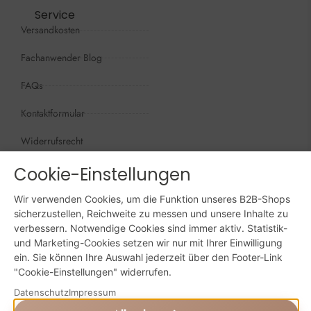
Service
Versandkosten
Fachanwender Blog
FAQs
Kontaktformular
Widerrufsrecht
Öffnungszeiten
Cookie-Einstellungen
Wir sind persönlich, für Sie da:
Wir verwenden Cookies, um die Funktion unseres B2B-Shops
Mo - Do: 09:00 - 16:00 Uhr
sicherzustellen, Reichweite zu messen und unsere Inhalte zu
verbessern. Notwendige Cookies sind immer aktiv. Statistik-
Fr: 09:00 - 15:00 Uhr
und Marketing-Cookies setzen wir nur mit Ihrer Einwilligung
ein. Sie können Ihre Auswahl jederzeit über den Footer-Link
Sa + So: geschlossen
"Cookie-Einstellungen" widerrufen.
Online bestellen: 24/7
Datenschutz
Impressum