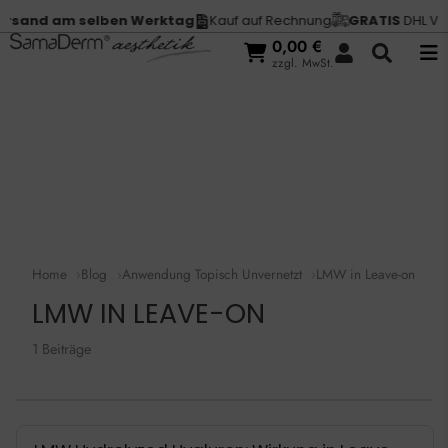
rsand am selben Werktag
Kauf auf Rechnung
GRATIS
DHL Vers
0,00
€
zzgl. MwSt.
Home
Blog
Anwendung Topisch Unvernetzt
LMW in Leave-on
LMW IN LEAVE-ON
1 Beiträge