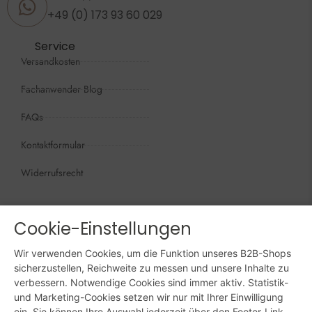
+49 (0) 173 93 60 029
Service
Versandkosten
Fachanwender Blog
FAQs
Kontaktformular
Widerrufsrecht
Öffnungszeiten
Wir sind persönlich, für Sie da:
Cookie-Einstellungen
Mo - Do: 09:00 - 16:00 Uhr
Wir verwenden Cookies, um die Funktion unseres B2B-Shops
Fr: 09:00 - 15:00 Uhr
sicherzustellen, Reichweite zu messen und unsere Inhalte zu
verbessern. Notwendige Cookies sind immer aktiv. Statistik-
Sa + So: geschlossen
und Marketing-Cookies setzen wir nur mit Ihrer Einwilligung
ein. Sie können Ihre Auswahl jederzeit über den Footer-Link