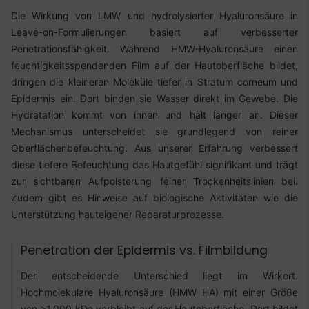
Die Wirkung von LMW und hydrolysierter Hyaluronsäure in
Leave-on-Formulierungen basiert auf verbesserter
Penetrationsfähigkeit. Während HMW-Hyaluronsäure einen
feuchtigkeitsspendenden Film auf der Hautoberfläche bildet,
dringen die kleineren Moleküle tiefer in Stratum corneum und
Epidermis ein. Dort binden sie Wasser direkt im Gewebe. Die
Hydratation kommt von innen und hält länger an. Dieser
Mechanismus unterscheidet sie grundlegend von reiner
Oberflächenbefeuchtung. Aus unserer Erfahrung verbessert
diese tiefere Befeuchtung das Hautgefühl signifikant und trägt
zur sichtbaren Aufpolsterung feiner Trockenheitslinien bei.
Zudem gibt es Hinweise auf biologische Aktivitäten wie die
Unterstützung hauteigener Reparaturprozesse.
Penetration der Epidermis vs. Filmbildung
Der entscheidende Unterschied liegt im Wirkort.
Hochmolekulare Hyaluronsäure (HMW HA) mit einer Größe
von >1.000 kDa verbleibt auf der Hautoberfläche. Dort bildet