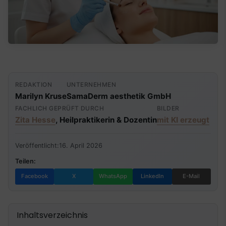
REDAKTION
UNTERNEHMEN
Marilyn Kruse
SamaDerm aesthetik GmbH
FACHLICH GEPRÜFT DURCH
BILDER
Zita Hesse
, Heilpraktikerin & Dozentin
mit KI erzeugt
Veröffentlicht:
16. April 2026
Teilen:
Facebook
X
WhatsApp
LinkedIn
E-Mail
Inhaltsverzeichnis