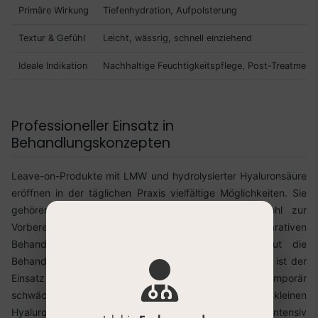
Primäre Wirkung
Tiefenhydration, Aufpolsterung
Textur & Gefühl
Leicht, wässrig, schnell einziehend
Ideale Indikation
Nachhaltige Feuchtigkeitspflege, Post-Treatment,
Professioneller Einsatz in
Behandlungskonzepten
Leave-on-Produkte mit LMW und hydrolysierter Hyaluronsäure
eröffnen in der täglichen Praxis vielfältige Möglichkeiten. Sie
gehören zu modernen Hautpflegekonzepten, sowohl zur
Vorbereitung als auch zur Nachsorge. Vor apparativen
Behandlungen kann eine gut durchfeuchtete Haut die
Behandlungsergebnisse optimieren. Besonders wertvoll ist der
Einsatz jedoch nach Prozeduren, die die Hautbarriere temporär
schwächen. Hier unterstützen die kleinen
Hyaluronsäurefragmente die Regeneration, spenden intensiv