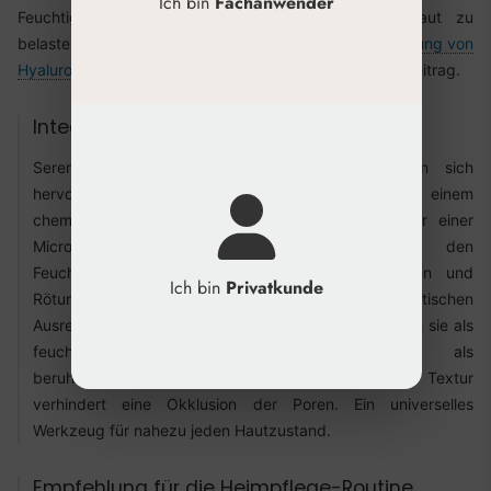
Ich bin
Fachanwender
Feuchtigkeit und wirken beruhigend, ohne die Haut zu
belasten. Einen allgemeinen Überblick über die
Anwendung von
Hyaluronsäure
finden Sie in unserem entsprechenden Beitrag.
Integration in Behandlungen
Seren oder leichte Fluide mit LMW-HA eignen sich
hervorragend als abschließende Pflege nach einem
chemischen Peeling, einer Mikrodermabrasion oder einer
Microneedling-Behandlung. Sie helfen, den
Feuchtigkeitshaushalt schnell wieder auszugleichen und
Ich bin
Privatkunde
Rötungen zu reduzieren. Im Rahmen von kosmetischen
Ausreinigungen oder Ultraschallbehandlungen können sie als
feuchtigkeitsspendendes Kontaktmedium oder als
beruhigende Abschlusspflege dienen. Ihre leichte Textur
verhindert eine Okklusion der Poren. Ein universelles
Werkzeug für nahezu jeden Hautzustand.
Empfehlung für die Heimpflege-Routine