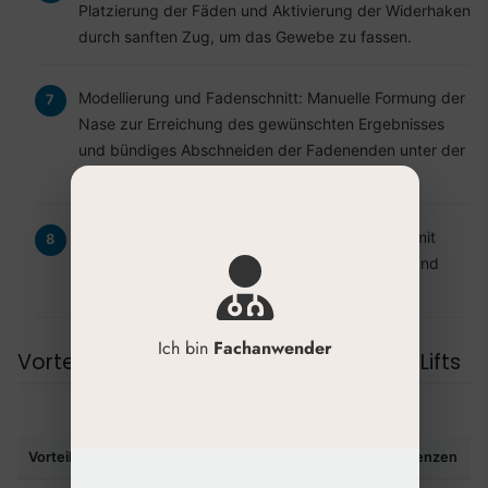
Platzierung der Fäden und Aktivierung der Widerhaken
durch sanften Zug, um das Gewebe zu fassen.
Modellierung und Fadenschnitt: Manuelle Formung der
Nase zur Erreichung des gewünschten Ergebnisses
und bündiges Abschneiden der Fadenenden unter der
Haut.
Abschlusspflege: Versorgung der Eintrittsstelle mit
einem Pflaster und Empfehlungen zur Kühlung und
Nachsorge.
Ich bin
Fachanwender
Vorteile und Grenzen des Nose Thread Lifts
Vorteile
Grenzen