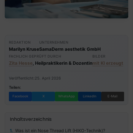
REDAKTION
UNTERNEHMEN
Marilyn Kruse
SamaDerm aesthetik GmbH
FACHLICH GEPRÜFT DURCH
BILDER
Zita Hesse
, Heilpraktikerin & Dozentin
mit KI erzeugt
Veröffentlicht:
25. April 2026
Teilen:
Facebook
X
WhatsApp
LinkedIn
E-Mail
Inhaltsverzeichnis
Was ist ein Nose Thread Lift (HIKO-Technik)?