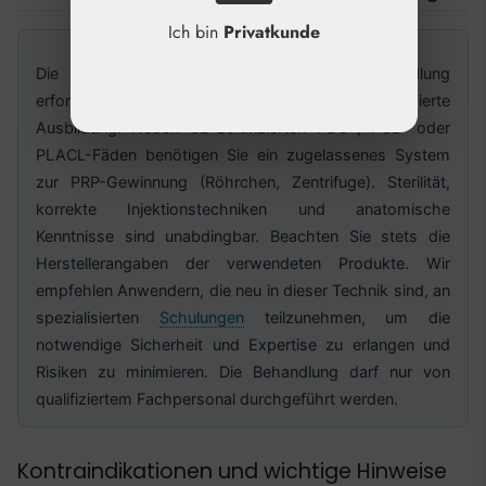
Ich bin
Privatkunde
Die Durchführung einer Fadenlifting-PRP-Behandlung
erfordert spezifische Materialien und fundierte
Ausbildung. Neben CE-zertifizierten PDO-, PCL- oder
PLACL-Fäden benötigen Sie ein zugelassenes System
zur PRP-Gewinnung (Röhrchen, Zentrifuge). Sterilität,
korrekte Injektionstechniken und anatomische
Kenntnisse sind unabdingbar. Beachten Sie stets die
Herstellerangaben der verwendeten Produkte. Wir
empfehlen Anwendern, die neu in dieser Technik sind, an
spezialisierten
Schulungen
teilzunehmen, um die
notwendige Sicherheit und Expertise zu erlangen und
Risiken zu minimieren. Die Behandlung darf nur von
qualifiziertem Fachpersonal durchgeführt werden.
Kontraindikationen und wichtige Hinweise