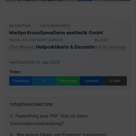
REDAKTION
UNTERNEHMEN
Marilyn Kruse
SamaDerm aesthetik GmbH
FACHLICH GEPRÜFT DURCH
BILDER
Zita Hesse
, Heilpraktikerin & Dozentin
mit KI erzeugt
Veröffentlicht:
10. Mai 2026
Teilen:
Facebook
X
WhatsApp
LinkedIn
E-Mail
Inhaltsverzeichnis
Fadenlifting plus PRP: Was ist diese
Kombinationsbehandlung?
Wie wirken Fäden und Eigenblut zusammen?