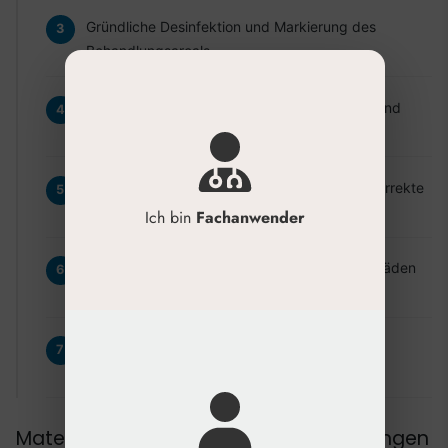
Gründliche Desinfektion und Markierung des
Behandlungsareals.
Applikation der Lokalanästhesie an den Ein- und
Austrittspunkten.
Einbringen der resorbierbaren Fäden in die korrekte
Gewebeschicht.
Ich bin
Fachanwender
Injektion des aufbereiteten PRP entlang der Fäden
und in die Dermis.
Sanfte Massage zur Verteilung des PRP und
abschließende Pflege.
Materialien und fachliche Voraussetzungen