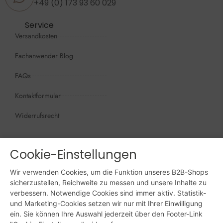
+49 (0) 173 93 60 029
Service
Versandkosten
Fachanwender Blog
FAQs
Kontaktformular
Widerrufsrecht
Öffnungszeiten
Wir sind persönlich, für Sie da:
Cookie-Einstellungen
Mo - Do: 09:00 - 16:00 Uhr
Wir verwenden Cookies, um die Funktion unseres B2B-Shops
Fr: 09:00 - 15:00 Uhr
sicherzustellen, Reichweite zu messen und unsere Inhalte zu
verbessern. Notwendige Cookies sind immer aktiv. Statistik-
Sa + So: geschlossen
und Marketing-Cookies setzen wir nur mit Ihrer Einwilligung
ein. Sie können Ihre Auswahl jederzeit über den Footer-Link