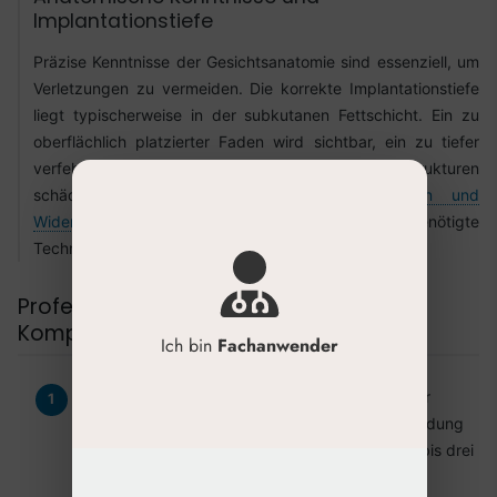
Implantationstiefe
Präzise Kenntnisse der Gesichtsanatomie sind essenziell, um
Verletzungen zu vermeiden. Die korrekte Implantationstiefe
liegt typischerweise in der subkutanen Fettschicht. Ein zu
oberflächlich platzierter Faden wird sichtbar, ein zu tiefer
verfehlt seine Wirkung und kann wichtige Strukturen
schädigen. Die Wahl zwischen
glatten Fäden und
Widerhakenfäden
beeinflusst ebenfalls die benötigte
Technik.
Professionelles Management von
Komplikationen
Ich bin
Fachanwender
Bei Schwellungen und Hämatomen:
Kühlen der
betroffenen Areale und vorübergehende Vermeidung
von Sport, Sauna und intensiver Hitze für zwei bis drei
Tage.