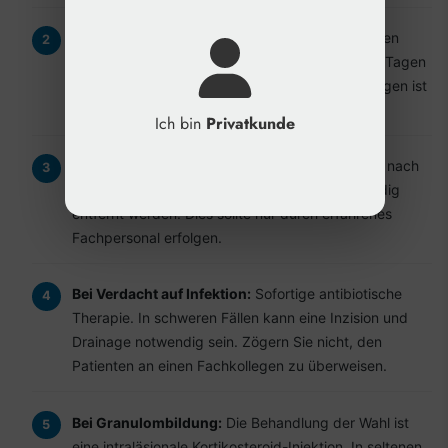
Bei Hauteinziehungen (Dimpling):
Leichte Dellen
können oft durch sanfte Massage in den ersten Tagen
korrigiert werden. Bei persistierenden Einziehungen ist
eine gezielte Subzision erforderlich.
Ich bin
Privatkunde
Bei sichtbaren oder extrudierenden Fäden:
Je nach
Situation kann der Faden gekürzt oder vollständig
entfernt werden. Dies sollte nur durch erfahrenes
Fachpersonal erfolgen.
Bei Verdacht auf Infektion:
Sofortige antibiotische
Therapie. In schweren Fällen kann eine Inzision und
Drainage notwendig sein. Zögern Sie nicht, den
Patienten an einen Fachkollegen zu überweisen.
Bei Granulombildung:
Die Behandlung der Wahl ist
eine intraläsionale Kortikosteroid-Injektion. In seltenen