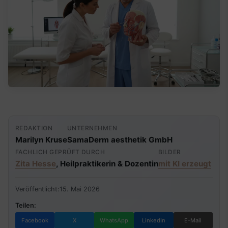
REDAKTION
UNTERNEHMEN
Marilyn Kruse
SamaDerm aesthetik GmbH
FACHLICH GEPRÜFT DURCH
BILDER
Zita Hesse
, Heilpraktikerin & Dozentin
mit KI erzeugt
Veröffentlicht:
15. Mai 2026
Teilen:
Facebook
X
WhatsApp
LinkedIn
E-Mail