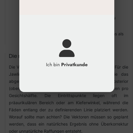
Unterkieferrandes.
Glandula parotidea und Glandula
submandibularis:
Wichtige Strukturen, die zu
meiden sind.
Mandibular ligament:
Ein Retinacula cutis, das als
Fixierungspunkt dienen kann.
Die richtige Vektorplanung
Ich bin
Privatkunde
Die Vektorplanung ist das Kernstück der Behandlung. Für die
Jawline werden die Fäden so platziert, dass sie das
abgesunkene Gewebe der Jowls nach superior-posterior
(oben-hinten) ziehen. Üblich sind ein bis drei Vektoren pro
Gesichtshälfte. Die Eintrittspunkte liegen oft im
präaurikulären Bereich oder am Kieferwinkel, während die
Fäden entlang der zu definierenden Linie platziert werden.
Worauf sollte man achten? Die Vektoren müssen so geplant
werden, dass ein natürliches Ergebnis ohne Überkorrektur
oder unnatürliche Raffungen entsteht.