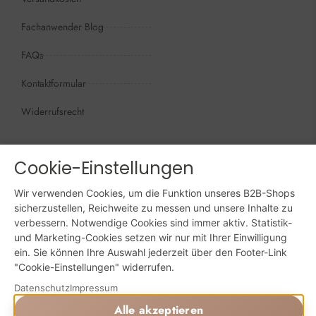
Fachanwender Blog
FAQs
Kontaktformular
Widerrufsrecht
Öffnungszeiten
Wir sind persönlich, für Sie da:
Cookie-Einstellungen
Mo - Do: 09:00 - 16:00 Uhr
Wir verwenden Cookies, um die Funktion unseres B2B-Shops
Fr: 09:00 - 15:00 Uhr
sicherzustellen, Reichweite zu messen und unsere Inhalte zu
verbessern. Notwendige Cookies sind immer aktiv. Statistik-
Sa + So: geschlossen
und Marketing-Cookies setzen wir nur mit Ihrer Einwilligung
ein. Sie können Ihre Auswahl jederzeit über den Footer-Link
Online bestellen: 24/7
"Cookie-Einstellungen" widerrufen.
Datenschutz
Impressum
Alle akzeptieren
Powered by Digital Solutions NF