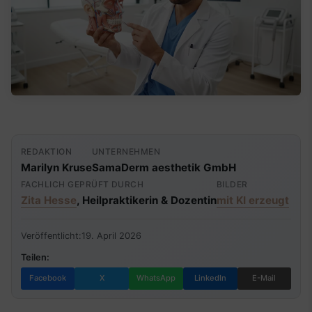
REDAKTION
UNTERNEHMEN
Marilyn Kruse
SamaDerm aesthetik GmbH
FACHLICH GEPRÜFT DURCH
BILDER
Zita Hesse
, Heilpraktikerin & Dozentin
mit KI erzeugt
Veröffentlicht:
19. April 2026
Teilen:
Facebook
X
WhatsApp
LinkedIn
E-Mail