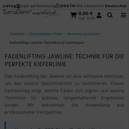
ag
Kauf auf Rechnung
GRATIS
DHL Versand in
Deutschland
Vor
0,00
€
zzgl. MwSt.
Startseite
Resorbierbare Fäden
Anwendung Gesicht
Fadenlifting Jawline: Techniken & Fadentypen
FADENLIFTING JAWLINE: TECHNIK FÜR DIE
PERFEKTE KIEFERLINIE
Das Fadenlifting der Jawline ist eine wirksame Methode,
um das untere Gesichtsdrittel zu konturieren. Dieser
Fachbeitrag zeigt, welche Fäden sich eignen und welche
Techniken für präzise, langanhaltende Ergebnisse
sorgen. Wir betrachten die Anwendung aus
professioneller Perspektive.