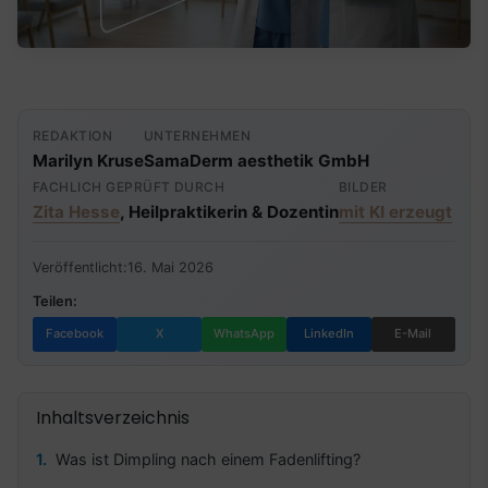
REDAKTION
UNTERNEHMEN
Marilyn Kruse
SamaDerm aesthetik GmbH
FACHLICH GEPRÜFT DURCH
BILDER
Zita Hesse
, Heilpraktikerin & Dozentin
mit KI erzeugt
Veröffentlicht:
16. Mai 2026
Teilen:
Facebook
X
WhatsApp
LinkedIn
E-Mail
Inhaltsverzeichnis
Was ist Dimpling nach einem Fadenlifting?