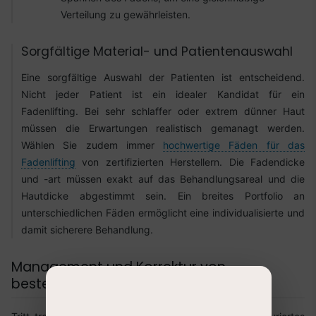
Verteilung zu gewährleisten.
Sorgfältige Material- und Patientenauswahl
Eine sorgfältige Auswahl der Patienten ist entscheidend.
Nicht jeder Patient ist ein idealer Kandidat für ein
Fadenlifting. Bei sehr schlaffer oder extrem dünner Haut
müssen die Erwartungen realistisch gemanagt werden.
Wählen Sie zudem immer
hochwertige Fäden für das
Fadenlifting
von zertifizierten Herstellern. Die Fadendicke
und -art müssen exakt auf das Behandlungsareal und die
Hautdicke abgestimmt sein. Ein breites Portfolio an
unterschiedlichen Fäden ermöglicht eine individualisierte und
damit sicherere Behandlung.
Management und Korrektur von
bestehendem Dimpling