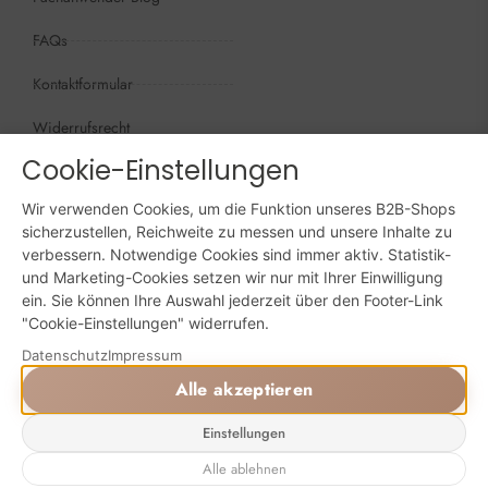
FAQs
Kontaktformular
Widerrufsrecht
Cookie-Einstellungen
Öffnungszeiten
Wir sind persönlich, für Sie da:
Wir verwenden Cookies, um die Funktion unseres B2B-Shops
Mo - Do: 09:00 - 16:00 Uhr
sicherzustellen, Reichweite zu messen und unsere Inhalte zu
verbessern. Notwendige Cookies sind immer aktiv. Statistik-
Fr: 09:00 - 15:00 Uhr
und Marketing-Cookies setzen wir nur mit Ihrer Einwilligung
ein. Sie können Ihre Auswahl jederzeit über den Footer-Link
Sa + So: geschlossen
"Cookie-Einstellungen" widerrufen.
Datenschutz
Impressum
Online bestellen: 24/7
Alle akzeptieren
Einstellungen
Powered by Digital Solutions NF
AGB
Impressum
Datenschutz
Alle ablehnen
⚙