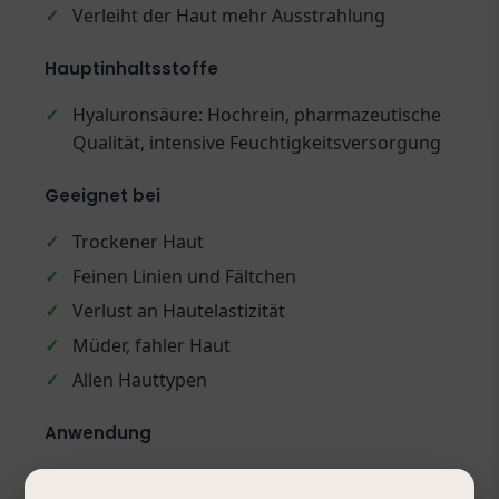
✓
Verleiht der Haut mehr Ausstrahlung
Hauptinhaltsstoffe
✓
Hyaluronsäure: Hochrein, pharmazeutische
Qualität, intensive Feuchtigkeitsversorgung
Geeignet bei
✓
Trockener Haut
✓
Feinen Linien und Fältchen
✓
Verlust an Hautelastizität
✓
Müder, fahler Haut
✓
Allen Hauttypen
Anwendung
✓
Nach der Reinigung pure HA großzügig auf