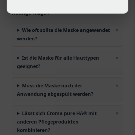
Häufige Fragen
Wie oft sollte die Maske angewendet
▾
werden?
Ist die Maske für alle Hauttypen
▾
geeignet?
Muss die Maske nach der
▾
Anwendung abgespült werden?
Lässt sich Croma pure HA® mit
▾
anderen Pflegeprodukten
kombinieren?