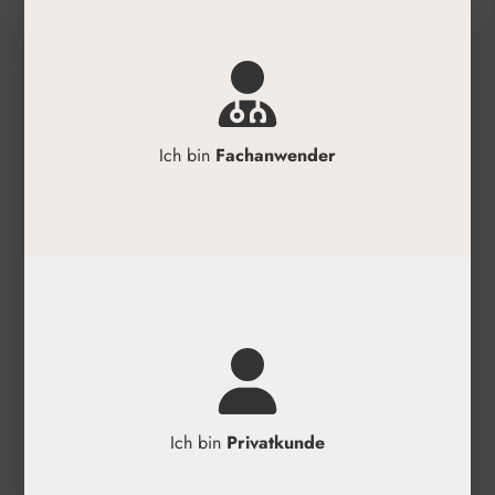
das Gesicht auftragen.
✓
Die flüssige Maske sanft einmassieren, bis
sie vollständig eingezogen ist.
✓
Ein Abspülen ist nicht nötig.
✓
1–2 Mal pro Woche als intensive
Ich bin
Fachanwender
Feuchtigkeitskur anwenden.
✓
Anschließend die gewohnte Pflege für
optimale Ergebnisse auftragen.
Produktdetails
✓
Inhalt: Flüssige Gesichtsmaske
✓
Hauptwirkstoff: Hochreine Hyaluronsäure
✓
Hersteller: Croma
✓
Anwendungsbereich: Gesicht
Ich bin
Privatkunde
✓
Formulierung: Minimalistisch und
konservierungsstofffrei