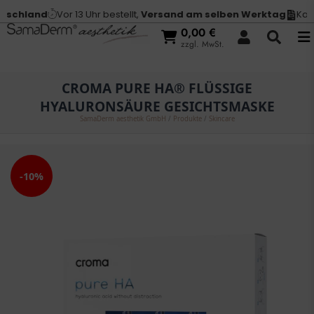
schland
Vor 13 Uhr bestellt,
Versand am selben Werktag
Kauf 
0,00
€
zzgl. MwSt.
CROMA PURE HA® FLÜSSIGE
HYALURONSÄURE GESICHTSMASKE
SamaDerm aesthetik GmbH
/
Produkte
/
Skincare
-10%