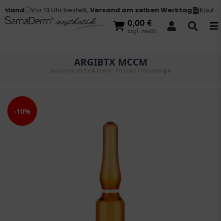
hland
Vor 13 Uhr bestellt,
Versand am selben Werktag
Kauf au
0,00
€
zzgl. MwSt.
ARGIBTX MCCM
SamaDerm aesthetik GmbH
/
Produkte
/
Mesotherapie
-10%