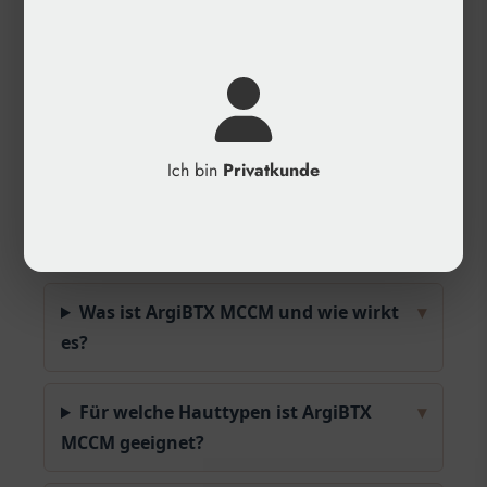
✓
Form: Creme oder Serum zur topischen
Anwendung
✓
Hersteller: MCCM
✓
Anwendungsbereich: Gesicht (Anti-Aging,
Faltenreduktion)
Ich bin
Privatkunde
✓
Kategorie: Mesotherapie
Häufige Fragen
Was ist ArgiBTX MCCM und wie wirkt
▾
es?
Für welche Hauttypen ist ArgiBTX
▾
MCCM geeignet?