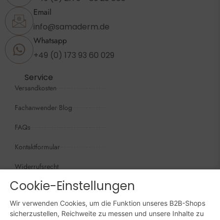
Email
info@samaderm.de
Whatsapp
+49 (0) 173 93 60 029
Service
Versandkosten
Fachanwender Blog
FAQs
Kontaktformular
Widerrufsrecht
Cookie-Einstellungen
Öffnungszeiten
Wir sind persönlich, für Sie da:
Wir verwenden Cookies, um die Funktion unseres B2B-Shops
Mo - Do: 09:00 - 16:00 Uhr
sicherzustellen, Reichweite zu messen und unsere Inhalte zu