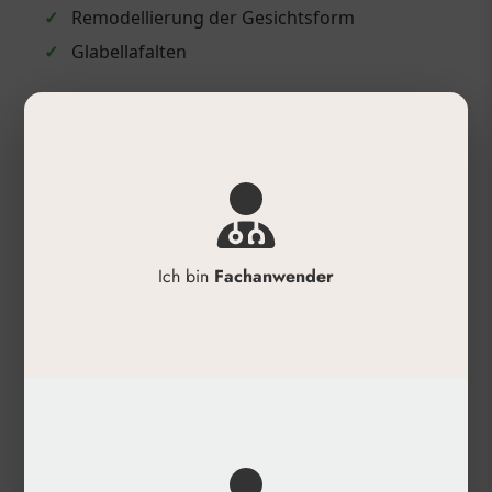
✓
Remodellierung der Gesichtsform
✓
Glabellafalten
Anwendung
✓
Injektion in tiefe Hautschichten
✓
Anwendung zur Volumenbildung und
Gesichtsmodellierung
✓
Gezielte Applikation in Wangen, oberen
Wangen und zur Gesichtskonturierung
Ich bin
Fachanwender
✓
Ausschließlich durch qualifiziertes
Fachpersonal
Produktdetails
✓
Hersteller: TEOXANE Laboratories
✓
Produktreihe: TEOSYAL® RHA (Resilient