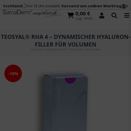
tschland
Vor 13 Uhr bestellt,
Versand am selben Werktag
Kauf
0,00
€
zzgl. MwSt.
TEOSYAL® RHA 4 – DYNAMISCHER HYALURON-
FILLER FÜR VOLUMEN
SamaDerm aesthetik GmbH
/
Produkte
/
Dermal-Filler
-10%