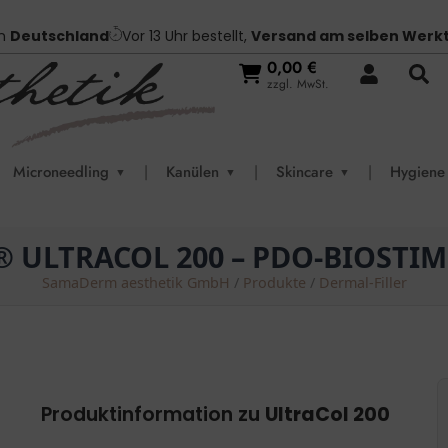
in
Deutschland
Vor 13 Uhr bestellt,
Versand am selben Werk
0,00
€
zzgl. MwSt.
Microneedling
|
Kanülen
|
Skincare
|
Hygiene
▼
▼
▼
® ULTRACOL 200 – PDO-BIOSTI
SamaDerm aesthetik GmbH
/
Produkte
/
Dermal-Filler
Produktinformation zu
UltraCol 200