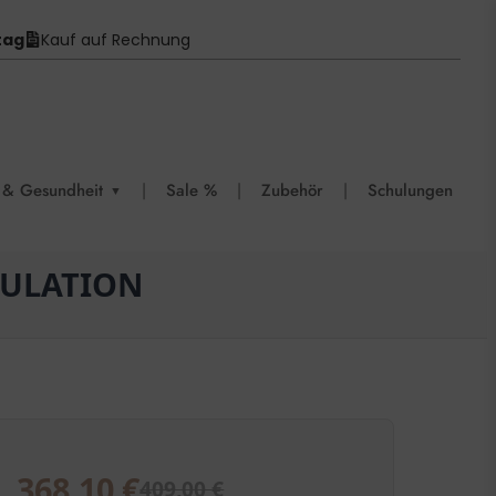
tag
Kauf auf Rechnung
 & Gesundheit
|
Sale %
|
Zubehör
|
Schulungen
▼
MULATION
368,10
€
409,00
€