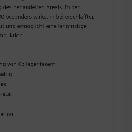
 des behandelten Areals. In der
200 besonders wirksam bei erschlaffter,
t und ermöglicht eine langfristige
nduktion.
ung von Kollagenfasern
altig
bes
 Haut
ration