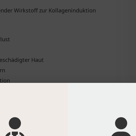
nder Wirkstoff zur Kollageninduktion
lust
d
geschädigter Haut
ern
tion
10-ml-Einwegspritze setzen.
für Injektionszwecke aufnehmen und