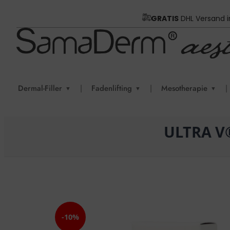
GRATIS
DHL Versand 
Dermal-Filler
|
Fadenlifting
|
Mesotherapie
|
▼
▼
▼
ULTRA V
-10%