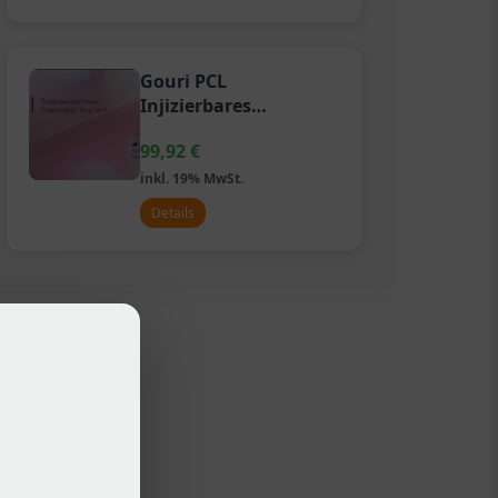
Gouri PCL
Injizierbares
Implantat
99,92
€
inkl. 19% MwSt.
Details