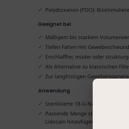
✓
Polydioxanon (PDO): Biostimuliere
Geeignet bei
✓
Mäßigem bis starkem Volumenver
✓
Tiefen Falten mit Gewebeschwun
✓
Erschlaffter, müder oder struktur
✓
Als Alternative zu klassischen Fill
✓
Zur langfristigen Geweberegenera
Anwendung
✓
Sterilisierte 18-G-Nadel auf eine 
✓
Passende Menge steriles Wasser 
Lidocain hinzufügen.