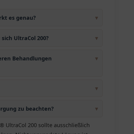
irkt es genau?
▾
sich UltraCol 200?
▾
nderen Behandlungen
▾
▾
orgung zu beachten?
▾
UltraCol 200 sollte ausschließlich