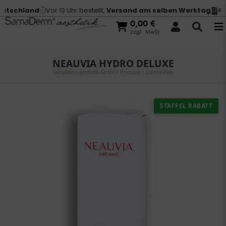
tschland
Vor 13 Uhr bestellt,
Versand am selben Werktag
Kauf
0,00
€
zzgl. MwSt.
NEAUVIA HYDRO DELUXE
SamaDerm aesthetik GmbH
/
Produkte
/
Dermal-Filler
STAFFEL RABATT