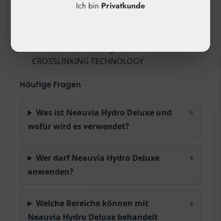
Ich bin
Privatkunde
✓
Kategorie: Dermal-Filler
✓
Anwendungsbereich: Gesicht, Hals,
Dekolleté, Hände
✓
Besondere Technologie: SMART
CROSSLINKING TECHNOLOGY
Häufige Fragen
Was ist Neauvia Hydro Deluxe und
▾
wofür wird es verwendet?
Wer darf Neauvia Hydro Deluxe
▾
anwenden?
Welche Bereiche können mit
▾
Neauvia Hydro Deluxe behandelt