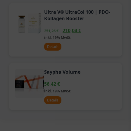
Ultra V® UltraCol 100 | PDO-
Kollagen Booster
210,04
€
251,26
€
inkl. 19% MwSt.
Details
Saypha Volume
56,42
€
inkl. 19% MwSt.
Details