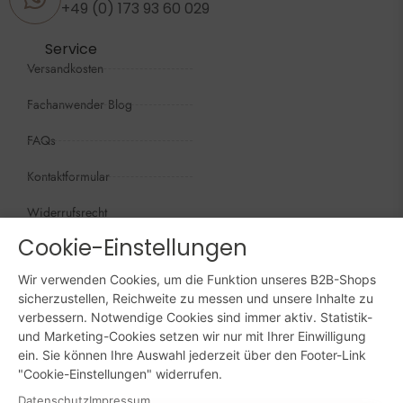
+49 (0) 173 93 60 029
Service
Versandkosten
Fachanwender Blog
FAQs
Kontaktformular
Widerrufsrecht
Cookie-Einstellungen
Öffnungszeiten
Wir sind persönlich, für Sie da:
Wir verwenden Cookies, um die Funktion unseres B2B-Shops
Mo - Do: 09:00 - 16:00 Uhr
sicherzustellen, Reichweite zu messen und unsere Inhalte zu
verbessern. Notwendige Cookies sind immer aktiv. Statistik-
Fr: 09:00 - 15:00 Uhr
und Marketing-Cookies setzen wir nur mit Ihrer Einwilligung
ein. Sie können Ihre Auswahl jederzeit über den Footer-Link
Sa + So: geschlossen
"Cookie-Einstellungen" widerrufen.
Datenschutz
Impressum