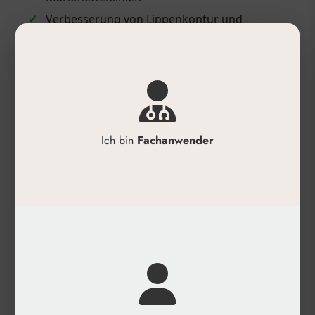
✓
Verbesserung von Lippenkontur und -
volumen
Anwendung
✓
Zur tiefen Hydratation von Gesicht, Hals,
Dekolleté und Händen
✓
Für die Rekonstruktion von verlorenem
Ich bin
Fachanwender
Volumen
✓
Zur effizienten Wangenfüllung
✓
Zum Auffüllen tiefer Hautfalten
✓
Für die Modellierung von Lippenkontur und -
volumen
Produktdetails
✓
Hersteller: Neauvia