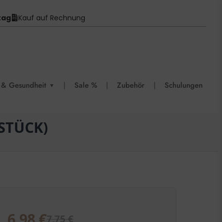
tag
Kauf auf Rechnung
 & Gesundheit
|
Sale %
|
Zubehör
|
Schulungen
▼
STÜCK)
6,98
€
7,75
€