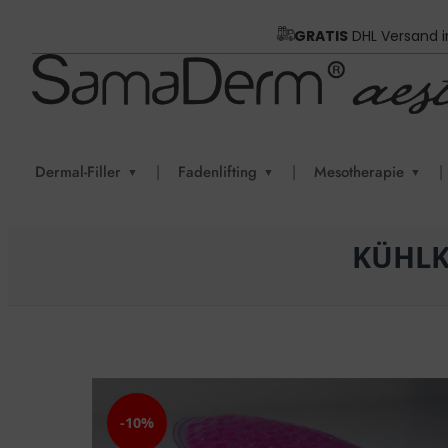
GRATIS
DHL Versand 
Dermal-Filler
|
Fadenlifting
|
Mesotherapie
|
▼
▼
▼
KÜHLK
-10%