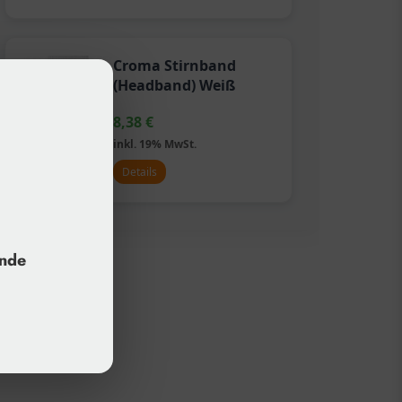
Croma Stirnband
(Headband) Weiß
8,38
€
inkl. 19% MwSt.
Details
unde