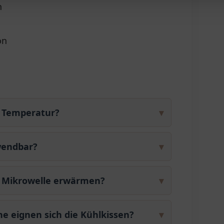
n
on
e Temperatur?
▾
wendbar?
▾
er Mikrowelle erwärmen?
▾
 eignen sich die Kühlkissen?
▾