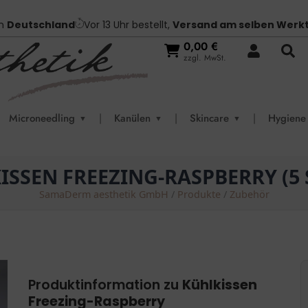
in
Deutschland
Vor 13 Uhr bestellt,
Versand am selben Werk
0,00
€
zzgl. MwSt.
Microneedling
|
Kanülen
|
Skincare
|
Hygiene
▼
▼
▼
ISSEN FREEZING-RASPBERRY (5 
SamaDerm aesthetik GmbH
/
Produkte
/
Zubehör
Produktinformation zu
Kühlkissen
Freezing-Raspberry