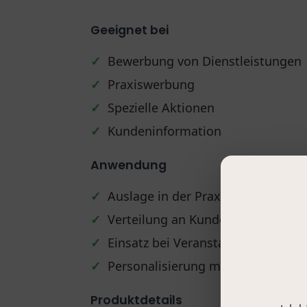
Geeignet bei
✓
Bewerbung von Dienstleistungen
✓
Praxiswerbung
✓
Spezielle Aktionen
✓
Kundeninformation
Anwendung
✓
Auslage in der Praxis
✓
Verteilung an Kunden
✓
Einsatz bei Veranstaltungen
✓
Personalisierung mit Stempel
Produktdetails