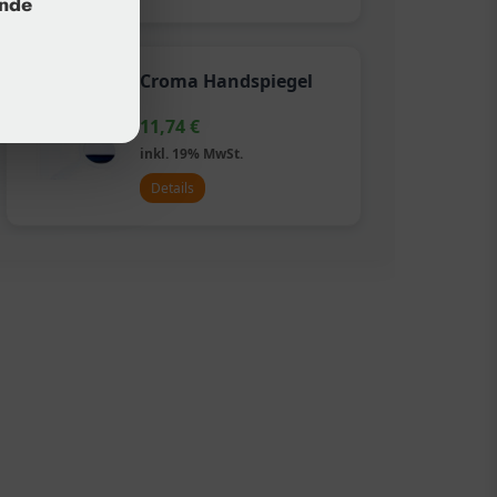
unde
Croma Handspiegel
11,74
€
inkl. 19% MwSt.
Details