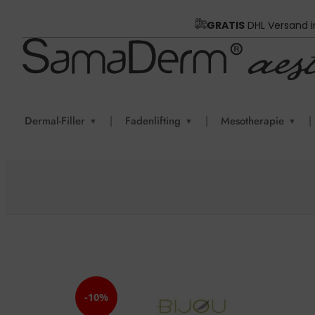
GRATIS
DHL Versand 
Dermal-Filler
|
Fadenlifting
|
Mesotherapie
|
▼
▼
▼
-10%