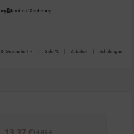
tag
Kauf auf Rechnung
 & Gesundheit
|
Sale %
|
Zubehör
|
Schulungen
▼
13,37
€
14,85
€