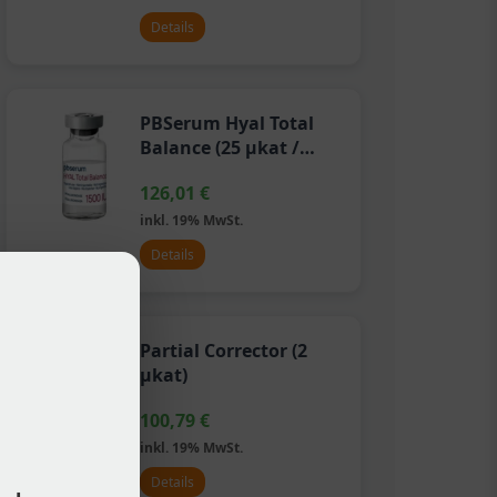
Details
PBSerum Hyal Total
Balance (25 µkat /
1500 IE)
126,01
€
inkl. 19% MwSt.
Details
Partial Corrector (2
µkat)
100,79
€
inkl. 19% MwSt.
Details