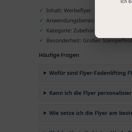
Ich 
✓
Inhalt: Werbeflyer
✓
Anwendungsbereich: Praxiswerbu
✓
Kategorie: Zubehör
✓
Besonderheit: Großes Stempelfeld 
Häufige Fragen
Wofür sind Flyer-Fadenlifting F
Kann ich die Flyer personalisie
Wie setze ich die Flyer am best