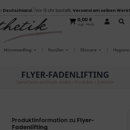
in
Deutschland
Vor 13 Uhr bestellt,
Versand am selben Werk
0,00
€
zzgl. MwSt.
Microneedling
|
Kanülen
|
Skincare
|
Hygiene
▼
▼
▼
FLYER-FADENLIFTING
SamaDerm aesthetik GmbH
/
Produkte
/
Zubehör
Produktinformation zu
Flyer-
Fadenlifting