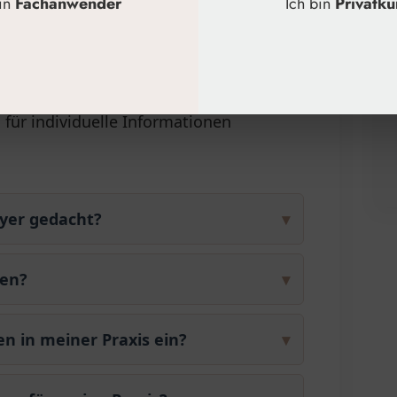
bin
Fachanwender
Ich bin
Privatk
ng, Marketing
für individuelle Informationen
lyer gedacht?
▾
ren?
▾
en in meiner Praxis ein?
▾