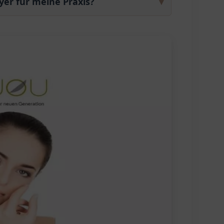
yer für meine Praxis?
▾