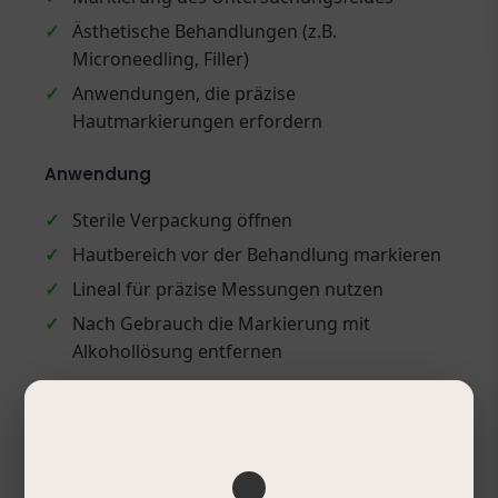
✓
Ästhetische Behandlungen (z.B.
Microneedling, Filler)
✓
Anwendungen, die präzise
Hautmarkierungen erfordern
Anwendung
✓
Sterile Verpackung öffnen
✓
Hautbereich vor der Behandlung markieren
✓
Lineal für präzise Messungen nutzen
✓
Nach Gebrauch die Markierung mit
Alkohollösung entfernen
Produktdetails
✓
Inhalt: 1x Skin Marker Fein, 1x 15 cm Lineal
(Papier)