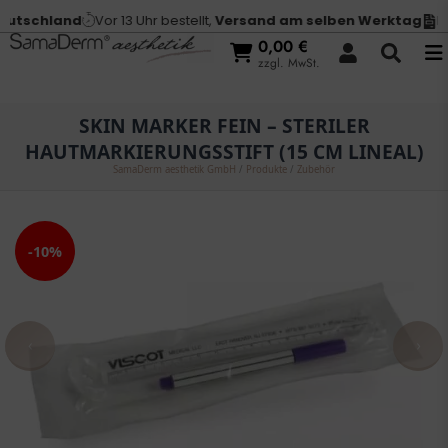
utschland
Vor 13 Uhr bestellt,
Versand am selben Werktag
Kau
0,00
€
zzgl. MwSt.
SKIN MARKER FEIN – STERILER
HAUTMARKIERUNGSSTIFT (15 CM LINEAL)
SamaDerm aesthetik GmbH
/
Produkte
/
Zubehör
-10%
‹
›