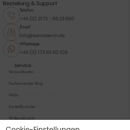
Bestellung & Support
Telefon
+49 (0) 2173 - 89 23 860
Email
info@samaderm.de
Whatsapp
+49 (0) 173 93 60 029
Service
Versandkosten
Fachanwender Blog
FAQs
Kontaktformular
Widerrufsrecht
Cookie-Einstellungen